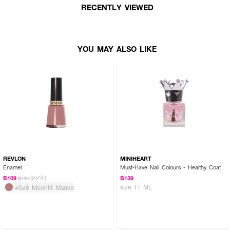
RECENTLY VIEWED
YOU MAY ALSO LIKE
REVLON
MINIHEART
Enamel
Must-Have Nail Colours - Healthy Coat
(22%)
฿109
฿139
฿139
size 11 ML
#028 Moonlit Mauve