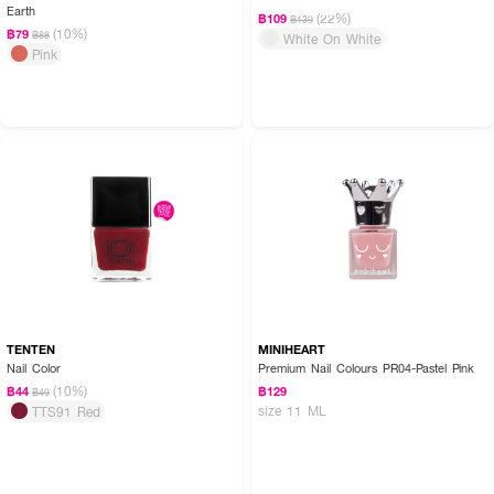
Earth
(22%)
฿109
฿139
(10%)
฿79
฿88
White On White
Pink
TENTEN
MINIHEART
Nail Color
Premium Nail Colours PR04-Pastel Pink
(10%)
฿44
฿129
฿49
size 11 ML
TTS91 Red