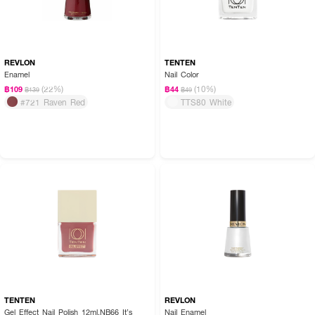
REVLON
TENTEN
Enamel
Nail Color
(22%)
(10%)
฿109
฿44
฿139
฿49
#721 Raven Red
TTS80 White
TENTEN
REVLON
Gel Effect Nail Polish 12ml.NB66 It’s
Nail Enamel