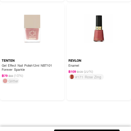
TENTEN
REVLON
Gel Effect Nail Polish12ml NBT101
Enamel
Forever Sparkle
(22%)
฿109
฿139
(10%)
฿79
฿88
#171 Rose Zing
Glitter