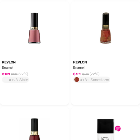
REVLON
REVLON
Enamel
Enamel
(22%)
(22%)
฿109
฿109
฿139
฿139
#128 Slate
#181 Sandstorm