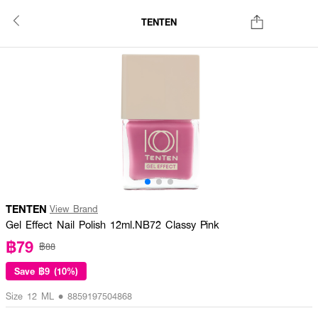
TENTEN
TENTEN
View Brand
Gel Effect Nail Polish 12ml.NB72 Classy Pink
฿79
฿88
Save
฿9 (10%)
Size 12 ML • 8859197504868