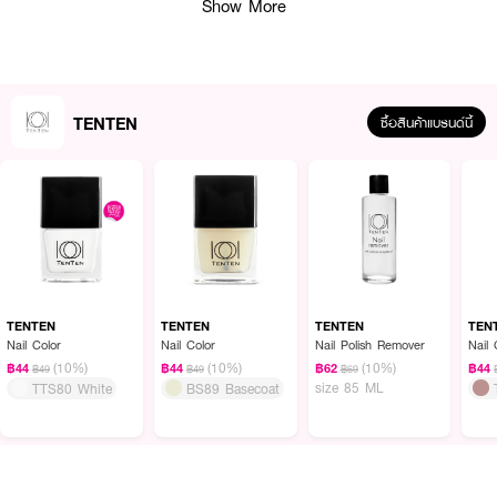
Show More
TENTEN
ซื้อสินค้าแบรนด์นี้
ผลลัพธ์ที่ได้ :
●
มีให้เลือกหลายเฉดสี
●
สีชัด ทาง่าย แห้งไว
●
ให้เล็บเรียบสวย เงางาม เพิ่มความสวยงามและความมั่นใจให้กับคุณ
TENTEN
TENTEN
TENTEN
TEN
Nail Color
Nail Color
Nail Polish Remover
Nail 
●
เป็นมิตรต่อคุณแม่ตั้งครรภ์และเด็ก
(10%)
(10%)
(10%)
฿44
฿44
฿62
฿44
฿49
฿49
฿69
●
#NB72 Classy Pink
size 85 ML
TTS80 White
BS89 Basecoat
How to Use :
ใช้ทาบริเวณเล็บมือและเล็บเท้า