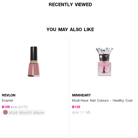
RECENTLY VIEWED
YOU MAY ALSO LIKE
REVLON
MINIHEART
Enamel
Must-Have Nail Colours - Healthy Coat
(22%)
฿109
฿139
฿139
size 11 ML
#028 Moonlit Mauve