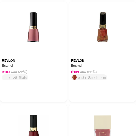
REVLON
REVLON
Enamel
Enamel
(22%)
(22%)
฿109
฿109
฿139
฿139
#128 Slate
#181 Sandstorm