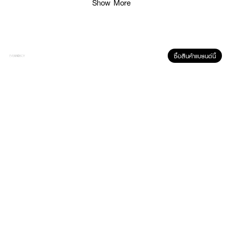
Show More
● สี NB63 Clay In The Life (Beige)
● ขนาด 12 ml
How to Use :
ซื้อสินค้าแบรนด์นี้
หลังทำความสะอาดเล็บ เช็ดเล็บให้แห้งสนิท จากนั้นใช้ Ten Ten Gel Effect Nail
Polish ทาลงบนเล็บตามต้องการ เคล็ดลับเพิ่มเติมเพื่อความสีชัดติดทนทานมากยิ่ง
ขึ้น ควรลง Base Coat (รหัสสี BS89) ก่อน จากนั้นทาสีที่ต้องการ และทา Top
ด้วย Top Coat (รหัสสี TT21)