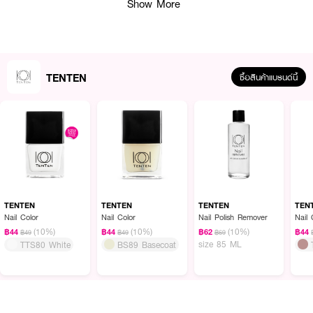
Show More
· สีชัด ทาง่าย แห้งไว ให้เล็บเรียบสวย เงางาม
· เป็นมิตรต่อคุณแม่ตั้งครรภ์ และเด็ก
TENTEN
ซื้อสินค้าแบรนด์นี้
How To Use :
ใช้ทาบริเวณเล็บมือและเล็บเท้า
TENTEN
TENTEN
TENTEN
TEN
Nail Color
Nail Color
Nail Polish Remover
Nail 
(10%)
(10%)
(10%)
฿44
฿44
฿62
฿44
฿49
฿49
฿69
size 85 ML
TTS80 White
BS89 Basecoat