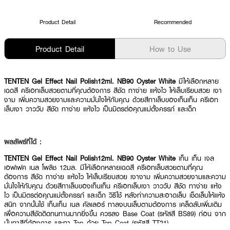
Product Detail
Recommended
Product Detail
How to Use
TENTEN Gel Effect Nail Polish12ml. NB90 Oyster White
มีให้เลือกหลาย
เฉดสี ครีเอทเล็บสวยตามที่คุณต้องการ สีชัด ทาง่าย แห้งไว ให้เล็บเรียบสวย เงา
งาม เพิ่มความสวยงามและความมั่นใจให้กับคุณ ด้วยสีทาเล็บของเท็นเท็น ครีเอท
เล็บเงา วาววับ สีชัด ทาง่าย แห้งไว เป็นมิตรต่อคุณแม่ตั้งครรภ์ และเด็ก
ผลลัพธ์ที่ได้ :
TENTEN Gel Effect Nail Polish12ml. NB90 Oyster White
เท็น เท็น เจล
เอฟเฟค เนล โพลิช 12มล. มีให้เลือกหลายเฉดสี ครีเอทเล็บสวยตามที่คุณ
ต้องการ สีชัด ทาง่าย แห้งไว ให้เล็บเรียบสวย เงางาม เพิ่มความสวยงามและความ
มั่นใจให้กับคุณ ด้วยสีทาเล็บของเท็นเท็น ครีเอทเล็บเงา วาววับ สีชัด ทาง่าย แห้ง
ไว เป็นมิตรต่อคุณแม่ตั้งครรภ์ และเด็ก วิธีใช้ หลังทำความสะอาดเล็บ เช็ดเล็บให้แห้ง
สนิท จากนั้นใช้ เท็นเท็น เนล คัลเลอร์ ทาลงบนเล็บตามต้องการ เคล็ดลับเพิ่มเติม
เพื่อความสีชัดติดทนทานมากยิ่งขึ้น ควรลง Base Coat (รหัสสี BS89) ก่อน จาก
นั้นทาสีที่ต้องการ และทา Top ด้วย Top Coat (รหัสสี TT21)