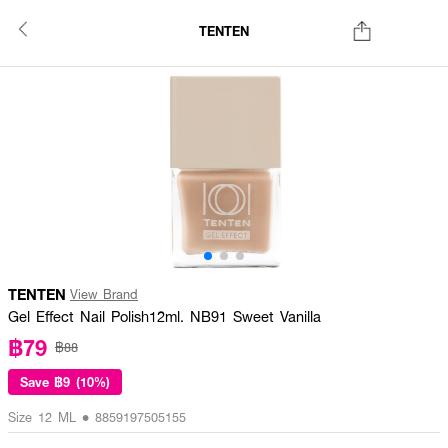
TENTEN
TENTEN
View Brand
Gel Effect Nail Polish12ml. NB91 Sweet Vanilla
฿79
฿88
Save
฿9 (10%)
Size 12 ML • 8859197505155