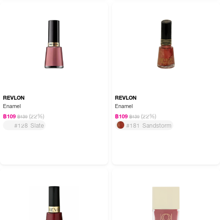
REVLON
REVLON
Enamel
Enamel
(22%)
(22%)
฿109
฿109
฿139
฿139
#128 Slate
#181 Sandstorm