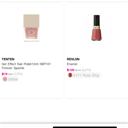
TENTEN
REVLON
Gel Effect Nail Polish12ml NBT101
Enamel
Forever Sparkle
(22%)
฿109
฿139
(10%)
฿79
฿88
#171 Rose Zing
Glitter