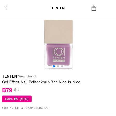
TENTEN
TENTEN
View Brand
Gel Effect Nail Polish12ml.NB77 Nice Is Nice
฿79
฿88
Save
฿9 (10%)
Size 12 ML • 8859197504899