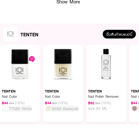
Show More
TENTEN
ซื้อสินค้าแบรนด์นี้
ผลลัพธ์ที่ได้ :
●
มีให้เลือกหลายเฉดสี
●
สีชัด ทาง่าย แห้งไว
●
ให้เล็บเรียบสวย เงางาม เพิ่มความสวยงามและความมั่นใจให้กับคุณ
TENTEN
TENTEN
TENTEN
TEN
Nail Color
Nail Color
Nail Polish Remover
Nail 
●
เป็นมิตรต่อคุณแม่ตั้งครรภ์และเด็ก
(10%)
(10%)
(10%)
฿44
฿44
฿62
฿44
฿49
฿49
฿69
●
#NB77 Nice Is Nice
size 85 ML
TTS80 White
BS89 Basecoat
How to Use :
ใช้ทาบริเวณเล็บมือและเล็บเท้า