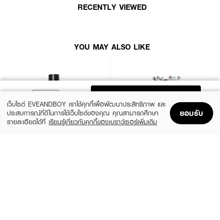
RECENTLY VIEWED
YOU MAY ALSO LIKE
ADD TO BAG
เว็บไซต์ EVEANDBOY เราใช้คุกกี้เพื่อพัฒนาประสิทธิภาพ และ
ยอมรับ
ประสบการณ์ที่ดีในการใช้เว็บไซต์ของคุณ คุณสามารถศึกษา
รายละเอียดได้ที่
เรียนรู้เกี่ยวกับคุกกี้ของเบราว์เซอร์เพิ่มเติม
Home
Home
Promotions
Promotions
Shopping Bag
Shopping Bag
Account
Account
REVLON
MINIHEART
Enamel
Must-Have Nail Colours - Healthy Coat
(22%)
฿109
฿139
฿139
size 11 ML
#028 Moonlit Mauve