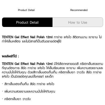
Product Detail
Recommended
Product Detail
How to Use
TENTEN Gel Effect Nail Polish 12ml
ทาง่าย แห้งไว สีติดทนนาน เงางาม ไม่
ทำให้เล็บเหลือง และไม่มีสารที่เป็นอันตรายต่อผู้ใช้
ผลลัพธ์ที่ได้ :
TENTEN Gel Effect Nail Polish 12ml
มีให้เลือกหลายเฉดสี ครีเอทเล็บสวยตาม
ที่คุณต้องการ สีชัด ทาง่าย แห้งไว ให้เล็บเรียบสวย เงางาม เพิ่มความสวยงามและ
ความมั่นใจให้กับคุณ ด้วยสีทาเล็บของเท็นเท็น ครีเอทเล็บเงา วาววับ สีชัด ทาง่าย
แห้งไว เป็นมิตรต่อคุณแม่ตั้งครรภ์ และเด็ก
· สีทาเล็บของเท็นเท็น สีชัด ทาง่าย แห้งไว
· เพิ่มความสวยงามและความมั่นใจให้กับคุณ
· ครีเอทเล็บเงา วาววับ