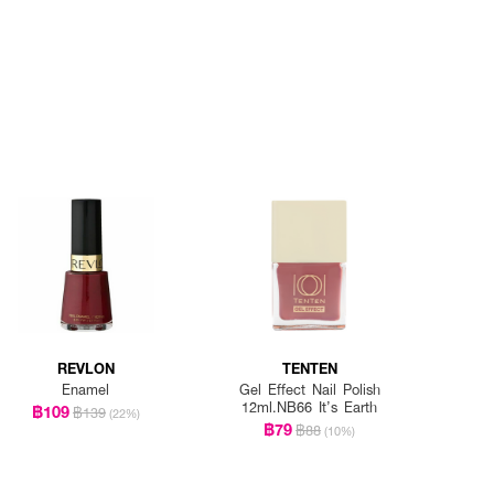
REVLON
TENTEN
Enamel
Gel Effect Nail Polish
12ml.NB66 It’s Earth
฿109
฿139
(22%)
฿79
฿88
(10%)