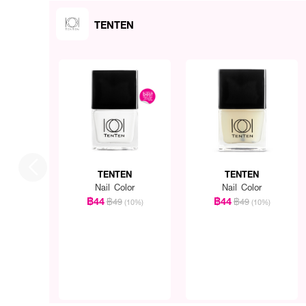
TENTEN
TENTEN
TENTEN
Nail Color
Nail Color
฿44
฿44
฿49
฿49
(10%)
(10%)