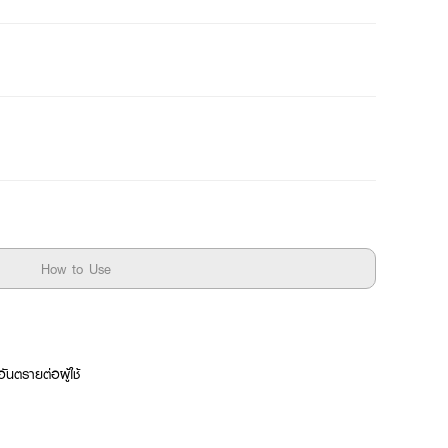
How to Use
อันตรายต่อผู้ใช้