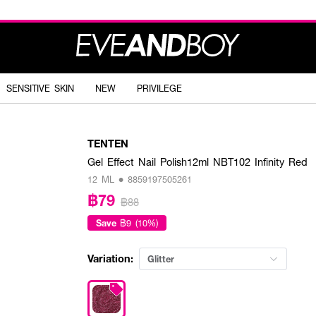
SENSITIVE SKIN
NEW
PRIVILEGE
TENTEN
Gel Effect Nail Polish12ml NBT102 Infinity Red
12 ML • 8859197505261
฿79
฿88
Save
฿9 (10%)
Variation:
Glitter