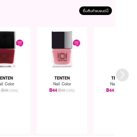
ซื้อสินค้าแบรนด์นี้
ENTEN
TENTEN
TENTEN
il Color
Nail Color
Nail Color
4
฿44
฿44
฿49
฿49
฿49
(10%)
(10%)
(10%)