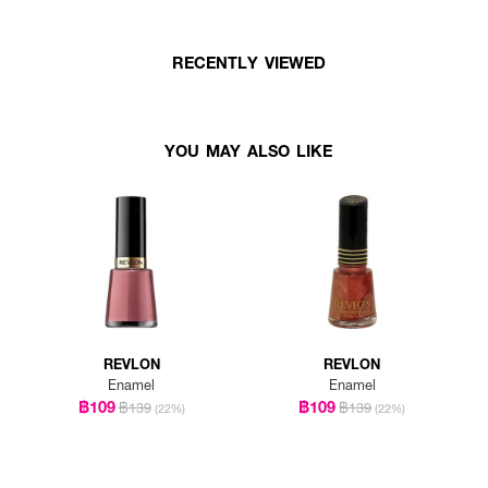
RECENTLY VIEWED
YOU MAY ALSO LIKE
REVLON
REVLON
Enamel
Enamel
฿109
฿109
฿139
฿139
(22%)
(22%)