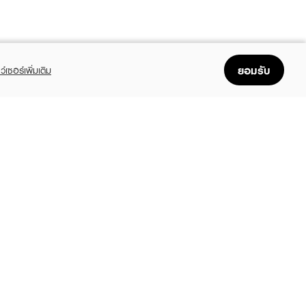
ยอมรับ
ว์เซอร์เพิ่มเติม
FOLLOW US
GET THE APP
Enjoyable, easy, and convenient