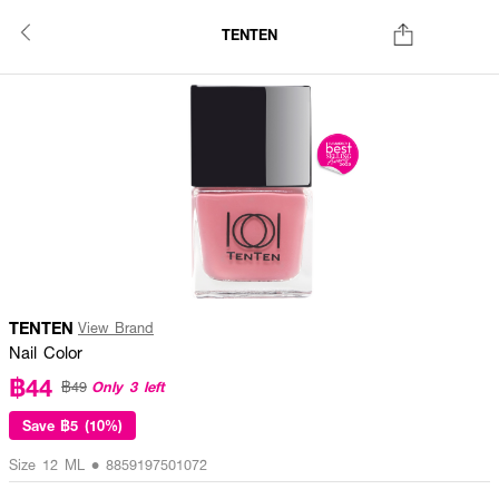
TENTEN
TENTEN
View Brand
Nail Color
฿44
Only 3 left
฿49
Save
฿5 (10%)
Size 12 ML • 8859197501072