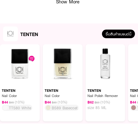
Show More
TENTEN
ซื้อสินค้าแบรนด์นี้
น้ำยาทาเล็บสีชมพู TEN TEN Nail Pink เบอร์ TTM11 วัตถุดิบที่ใช้นำเข้าจากยุโรป
ผสมผสานกับเทคโนโลยีในการผลิตที่ทันสมัย สีทาง่าย แห้งไว สีติดทนนาน เงางาม
ไม่ทำให้เล็บเหลือง ไม่มีสารที่เป็นอันตรายต่อผู้ใช้ ด้วยส่วนผสมที่ปราศจาก 5 Free
Nail Polish ปลอดภัยสำหรับทุกคน ขนแปรงแบบแบน ขนนุ่มและหนา ทำให้ทาได้
ง่าย และสีเรียบเนียนสวยงาม
TENTEN
TENTEN
TENTEN
TEN
● สีทาเล็บแบบสีธรรมดา เบอร์ TTM11 (สีชมพู)
Nail Color
Nail Color
Nail Polish Remover
Nail 
(10%)
(10%)
(10%)
฿44
฿44
฿62
฿44
฿49
฿49
฿69
● เนื้อสีแน่น ทาง่าย ด้วยขนแปรงแบบแบน
size 85 ML
TTS80 White
BS89 Basecoat
● ปราศจาก 5 Free Nail Polish เช่น Formaldehyde, Toluene, DBP และ
Camphor
● ปลอดภัยสำหรับทุกคน รวมถึงเด็ก คนท้อง หรือแม้แต่คุณแม่ที่ให้นมบุตร