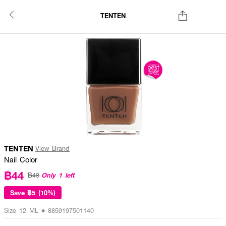
TENTEN
TENTEN
View Brand
Nail Color
฿44
Only 1 left
฿49
Save
฿5 (10%)
Size 12 ML • 8859197501140