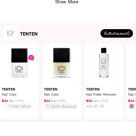
Show More
TENTEN
ซื้อสินค้าแบรนด์นี้
น้ำยาทาเล็บสีน้ำเงิน TEN TEN Nail Blue เบอร์ TTT15 วัตถุดิบที่ใช้นำเข้าจาก
ยุโรป ผสมผสานกับเทคโนโลยีในการผลิตที่ทันสมัย สีทาง่าย แห้งไว สีติดทนนาน
เงางาม ไม่ทำให้เล็บเหลือง ไม่มีสารที่เป็นอันตรายต่อผู้ใช้ ด้วยส่วนผสมที่ปราศจาก
5 Free Nail Polish ปลอดภัยสำหรับทุกคน ขนแปรงแบบแบน ขนนุ่มและหนา ทำให้
ทาได้ง่าย และสีเรียบเนียนสวยงาม
TENTEN
TENTEN
TENTEN
TEN
● สีทาเล็บแบบสีธรรมดา เบอร์ TTT15 (สีน้ำเงิน)
Nail Color
Nail Color
Nail Polish Remover
Nail 
(10%)
(10%)
(10%)
฿44
฿44
฿62
฿44
฿49
฿49
฿69
● เนื้อสีแน่น ทาง่าย ด้วยขนแปรงแบบแบน
size 85 ML
TTS80 White
BS89 Basecoat
● ปราศจาก 5 Free Nail Polish เช่น Formaldehyde, Toluene, DBP และ
Camphor
● ปลอดภัยสำหรับทุกคน รวมถึงเด็ก คนท้อง หรือแม้แต่คุณแม่ที่ให้นมบุตร