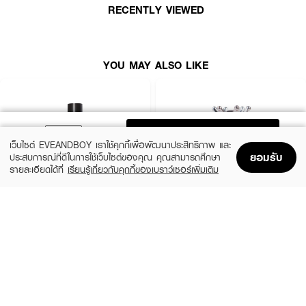
● ใช้ง่าย ทาได้ทั้งเล็บมือและเล็บเท้า
RECENTLY VIEWED
● ขนาด 12 ml.
How To Use :
YOU MAY ALSO LIKE
1. ทำความสะอาดหน้าเล็บ และตะไบเล็บให้เข้ารูป
2. ทาเคลือบหน้าเล็บด้วย Base Coat ลงรองพื้นก่อน 1 ครั้ง ยึดเกาะให้สีติดแน่น
3. ทาสีรอบแรกบางๆ ด้วยสีทาเล็บ TEN TEN และปล่อยให้แห้ง
ADD TO BAG
4. ทาสีรอบที่ 2 และปล่อยให้แห้ง จากนั้นทาทับด้วย Top Coat อีก 1 รอบ
เว็บไซต์ EVEANDBOY เราใช้คุกกี้เพื่อพัฒนาประสิทธิภาพ และ
ยอมรับ
ประสบการณ์ที่ดีในการใช้เว็บไซต์ของคุณ คุณสามารถศึกษา
รายละเอียดได้ที่
เรียนรู้เกี่ยวกับคุกกี้ของเบราว์เซอร์เพิ่มเติม
Home
Home
Promotions
Promotions
Shopping Bag
Shopping Bag
Account
Account
REVLON
MINIHEART
Enamel
Must-Have Nail Colours - Healthy Coat
(22%)
฿109
฿139
฿139
size 11 ML
#028 Moonlit Mauve