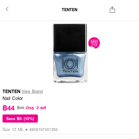
TENTEN
TENTEN
View Brand
Nail Color
฿44
Only 3 left
฿49
Save
฿5 (10%)
Size 12 ML • 8859197501263