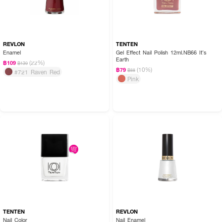
REVLON
TENTEN
Enamel
Gel Effect Nail Polish 12ml.NB66 It’s
Earth
(22%)
฿109
฿139
(10%)
฿79
฿88
#721 Raven Red
Pink
TENTEN
REVLON
Nail Color
Nail Enamel