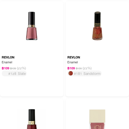
REVLON
REVLON
Enamel
Enamel
(22%)
(22%)
฿109
฿109
฿139
฿139
#128 Slate
#181 Sandstorm