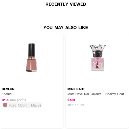
● ใช้ง่าย ทาได้ทั้งเล็บมือและเล็บเท้า
RECENTLY VIEWED
● ขนาด 12 ml.
How To Use :
YOU MAY ALSO LIKE
1. ทำความสะอาดหน้าเล็บ และตะไบเล็บให้เข้ารูป
2. ทาเคลือบหน้าเล็บด้วย Base Coat ลงรองพื้นก่อน 1 ครั้ง ยึดเกาะให้สีติดแน่น
3. ทาสีรอบแรกบางๆ ด้วยสีทาเล็บ TEN TEN และปล่อยให้แห้ง
4. ทาสีรอบที่ 2 และปล่อยให้แห้ง จากนั้นทาทับด้วย Top Coat อีก 1 รอบ
REVLON
MINIHEART
Enamel
Must-Have Nail Colours - Healthy Coat
(22%)
฿109
฿139
฿139
size 11 ML
#028 Moonlit Mauve