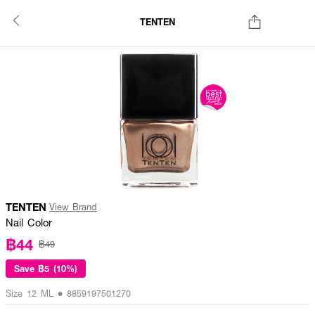
TENTEN
TENTEN
View Brand
Nail Color
฿44
฿49
Save
฿5 (10%)
Size 12 ML • 8859197501270