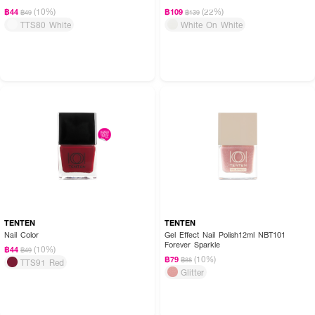
(10%)
(22%)
฿44
฿109
฿49
฿139
TTS80 White
White On White
TENTEN
TENTEN
Nail Color
Gel Effect Nail Polish12ml NBT101
Forever Sparkle
(10%)
฿44
฿49
(10%)
฿79
฿88
TTS91 Red
Glitter