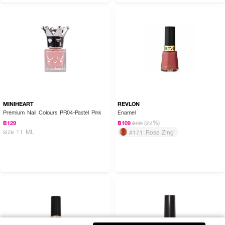
MINIHEART
REVLON
Premium Nail Colours PR04-Pastel Pink
Enamel
(22%)
฿129
฿109
฿139
size 11 ML
#171 Rose Zing