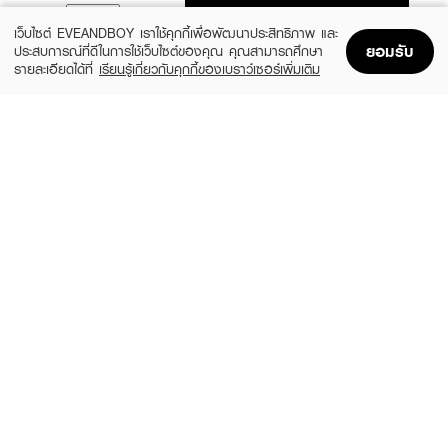
ADD TO BAG
เว็บไซต์ EVEANDBOY เราใช้คุกกี้เพื่อพัฒนาประสิทธิภาพ และ
ยอมรับ
ประสบการณ์ที่ดีในการใช้เว็บไซต์ของคุณ คุณสามารถศึกษา
รายละเอียดได้ที่
เรียนรู้เกี่ยวกับคุกกี้ของเบราว์เซอร์เพิ่มเติม
Home
Home
Promotions
Promotions
Shopping Bag
Shopping Bag
Account
Account
REVLON
REVLON
Enamel
Nail Enamel
(22%)
(22%)
฿109
฿109
฿139
฿139
#570 Vixen
Black Lingerie
REVLON
MINIHEART