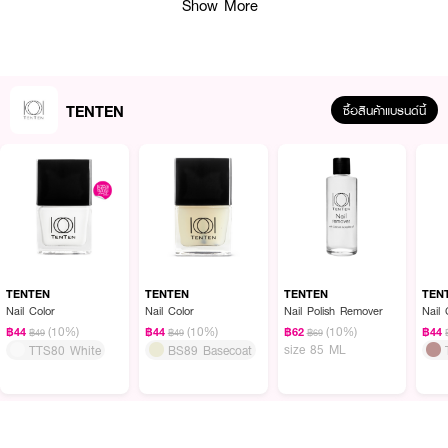
Show More
TENTEN
ซื้อสินค้าแบรนด์นี้
น้ำยาทาเล็บ TEN TEN Nail Red เบอร์ TTS90 วัตถุดิบที่ใช้นำเข้าจากยุโรป ผสม
ผสานกับเทคโนโลยีในการผลิตที่ทันสมัย สีทาง่าย แห้งไว สีติดทนนาน เงางาม ไม่
ทำให้เล็บเหลือง ไม่มีสารที่เป็นอันตรายต่อผู้ใช้ ด้วยส่วนผสมที่ปราศจาก 5 Free
Nail Polish ปลอดภัยสำหรับทุกคน ขนแปรงแบบแบน ขนนุ่มและหนา ทำให้ทาได้
TENTEN
TENTEN
TENTEN
TEN
ง่าย และสีเรียบเนียนสวยงาม
Nail Color
Nail Color
Nail Polish Remover
Nail 
● สีทาเล็บแบบสีธรรมดา เบอร์ TTS90 (สีแดง)
(10%)
(10%)
(10%)
฿44
฿44
฿62
฿44
฿49
฿49
฿69
size 85 ML
TTS80 White
BS89 Basecoat
● เนื้อสีแน่น ทาง่าย ด้วยขนแปรงแบบแบน
● ปราศจาก 5 Free Nail Polish เช่น Formaldehyde, Toluene, DBP และ
Camphor
● ปลอดภัยสำหรับทุกคน รวมถึงเด็ก คนท้อง หรือแม้แต่คุณแม่ที่ให้นมบุตร