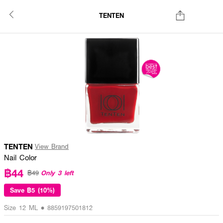
TENTEN
TENTEN
View Brand
Nail Color
฿44
Only 3 left
฿49
Save
฿5 (10%)
Size 12 ML • 8859197501812