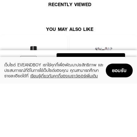
RECENTLY VIEWED
● ใช้ง่าย ทาได้ทั้งเล็บมือและเล็บเท้า
● ขนาด 12 ml.
How To Use :
YOU MAY ALSO LIKE
1. ทำความสะอาดหน้าเล็บ และตะไบเล็บให้เข้ารูป
2. ทาเคลือบหน้าเล็บด้วย Base Coat ลงรองพื้นก่อน 1 ครั้ง ยึดเกาะให้สีติดแน่น
3. ทาสีรอบแรกบางๆ ด้วยสีทาเล็บ TEN TEN และปล่อยให้แห้ง
ADD TO BAG
เว็บไซต์ EVEANDBOY เราใช้คุกกี้เพื่อพัฒนาประสิทธิภาพ และ
4. ทาสีรอบที่ 2 และปล่อยให้แห้ง จากนั้นทาทับด้วย Top Coat อีก 1 รอบ
ยอมรับ
ประสบการณ์ที่ดีในการใช้เว็บไซต์ของคุณ คุณสามารถศึกษา
รายละเอียดได้ที่
เรียนรู้เกี่ยวกับคุกกี้ของเบราว์เซอร์เพิ่มเติม
Home
Home
Promotions
Promotions
Shopping Bag
Shopping Bag
Account
Account
REVLON
MINIHEART
Enamel
Must-Have Nail Colours - Healthy Coat
(22%)
฿109
฿139
฿139
size 11 ML
#028 Moonlit Mauve