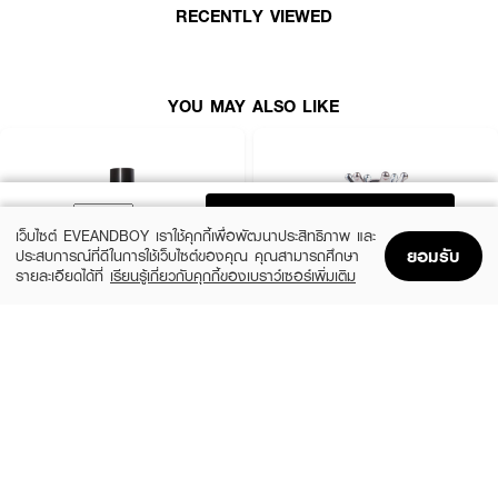
RECENTLY VIEWED
● ใช้ง่าย ทาได้ทั้งเล็บมือและเล็บเท้า
● ขนาด 12 ml.
How To Use :
YOU MAY ALSO LIKE
1. ทำความสะอาดหน้าเล็บ และตะไบเล็บให้เข้ารูป
2. ทาเคลือบหน้าเล็บด้วย Base Coat ลงรองพื้นก่อน 1 ครั้ง ยึดเกาะให้สีติดแน่น
3. ทาสีรอบแรกบางๆ ด้วยสีทาเล็บ TEN TEN และปล่อยให้แห้ง
ADD TO BAG
เว็บไซต์ EVEANDBOY เราใช้คุกกี้เพื่อพัฒนาประสิทธิภาพ และ
4. ทาสีรอบที่ 2 และปล่อยให้แห้ง จากนั้นทาทับด้วย Top Coat อีก 1 รอบ
ยอมรับ
ประสบการณ์ที่ดีในการใช้เว็บไซต์ของคุณ คุณสามารถศึกษา
รายละเอียดได้ที่
เรียนรู้เกี่ยวกับคุกกี้ของเบราว์เซอร์เพิ่มเติม
Home
Home
Promotions
Promotions
Shopping Bag
Shopping Bag
Account
Account
REVLON
MINIHEART
Enamel
Must-Have Nail Colours - Healthy Coat
(22%)
฿109
฿139
฿139
size 11 ML
#028 Moonlit Mauve