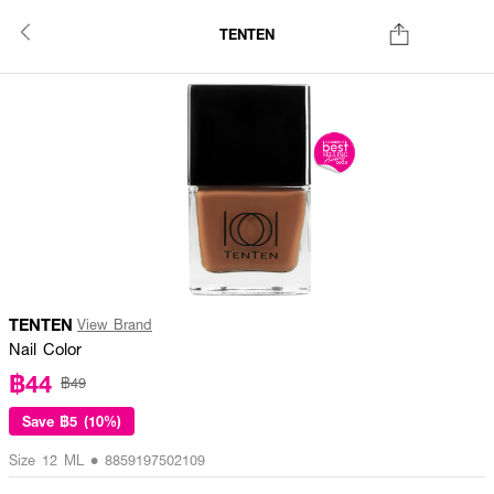
TENTEN
TENTEN
View Brand
Nail Color
฿44
฿49
Save
฿5 (10%)
Size 12 ML • 8859197502109