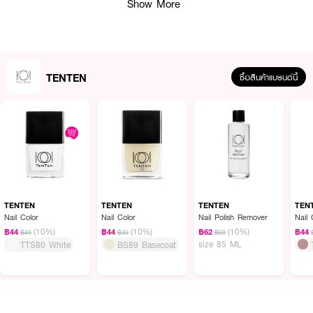
Show More
TENTEN
ซื้อสินค้าแบรนด์นี้
น้ำยาทาเล็บ TEN TEN Nail Brown เบอร์ TTS63 วัตถุดิบที่ใช้นำเข้าจากยุโรป
ผสมผสานกับเทคโนโลยีในการผลิตที่ทันสมัย สีทาง่าย แห้งไว สีติดทนนาน เงางาม
ไม่ทำให้เล็บเหลือง ไม่มีสารที่เป็นอันตรายต่อผู้ใช้ ด้วยส่วนผสมที่ปราศจาก 5 Free
Nail Polish ปลอดภัยสำหรับทุกคน ขนแปรงแบบแบน ขนนุ่มและหนา ทำให้ทาได้
TENTEN
TENTEN
TENTEN
TEN
ง่าย และสีเรียบเนียนสวยงาม
Nail Color
Nail Color
Nail Polish Remover
Nail 
● สีทาเล็บแบบสีธรรมดา เบอร์ TTS63 (สีน้ำตาล)
(10%)
(10%)
(10%)
฿44
฿44
฿62
฿44
฿49
฿49
฿69
size 85 ML
TTS80 White
BS89 Basecoat
● เนื้อสีแน่น ทาง่าย ด้วยขนแปรงแบบแบน
● ปราศจาก 5 Free Nail Polish เช่น Formaldehyde, Toluene, DBP และ
Camphor
● ปลอดภัยสำหรับทุกคน รวมถึงเด็ก คนท้อง หรือแม้แต่คุณแม่ที่ให้นมบุตร