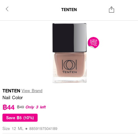
TENTEN
TENTEN
View Brand
Nail Color
฿44
Only 3 left
฿49
Save
฿5 (10%)
Size 12 ML • 8859197504189