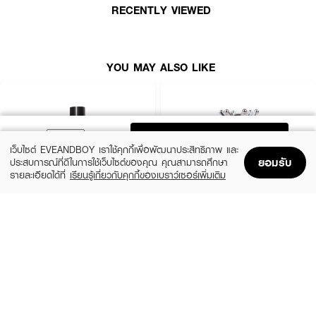
RECENTLY VIEWED
● ใช้ง่าย ทาได้ทั้งเล็บมือและเล็บเท้า
● ขนาด 12 ml.
How To Use :
YOU MAY ALSO LIKE
1. ทำความสะอาดหน้าเล็บ และตะไบเล็บให้เข้ารูป
2. ทาเคลือบหน้าเล็บด้วย Base Coat ลงรองพื้นก่อน 1 ครั้ง ยึดเกาะให้สีติดแน่น
3. ทาสีรอบแรกบางๆ ด้วยสีทาเล็บ TEN TEN และปล่อยให้แห้ง
ADD TO BAG
เว็บไซต์ EVEANDBOY เราใช้คุกกี้เพื่อพัฒนาประสิทธิภาพ และ
4. ทาสีรอบที่ 2 และปล่อยให้แห้ง จากนั้นทาทับด้วย Top Coat อีก 1 รอบ
ยอมรับ
ประสบการณ์ที่ดีในการใช้เว็บไซต์ของคุณ คุณสามารถศึกษา
รายละเอียดได้ที่
เรียนรู้เกี่ยวกับคุกกี้ของเบราว์เซอร์เพิ่มเติม
Home
Home
Promotions
Promotions
Shopping Bag
Shopping Bag
Account
Account
REVLON
MINIHEART
Enamel
Must-Have Nail Colours - Healthy Coat
(22%)
฿109
฿139
฿139
size 11 ML
#028 Moonlit Mauve