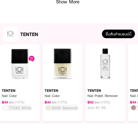
Show More
TENTEN
ซื้อสินค้าแบรนด์นี้
น้ำยาทาเล็บ TEN TEN Nail Beige เบอร์ TTN34 วัตถุดิบที่ใช้นำเข้าจากยุโรป
ผสมผสานกับเทคโนโลยีในการผลิตที่ทันสมัย สีทาง่าย แห้งไว สีติดทนนาน เงางาม
ไม่ทำให้เล็บเหลือง ไม่มีสารที่เป็นอันตรายต่อผู้ใช้ ด้วยส่วนผสมที่ปราศจาก 5 Free
Nail Polish ปลอดภัยสำหรับทุกคน ขนแปรงแบบแบน ขนนุ่มและหนา ทำให้ทาได้
TENTEN
TENTEN
TENTEN
TEN
ง่าย และสีเรียบเนียนสวยงาม
Nail Color
Nail Color
Nail Polish Remover
Nail 
● สีทาเล็บแบบสีธรรมดา เบอร์ TTN34 (สีเนื้อ)
(10%)
(10%)
(10%)
฿44
฿44
฿62
฿44
฿49
฿49
฿69
size 85 ML
TTS80 White
BS89 Basecoat
● เนื้อสีแน่น ทาง่าย ด้วยขนแปรงแบบแบน
● ปราศจาก 5 Free Nail Polish เช่น Formaldehyde, Toluene, DBP และ
Camphor
● ปลอดภัยสำหรับทุกคน รวมถึงเด็ก คนท้อง หรือแม้แต่คุณแม่ที่ให้นมบุตร