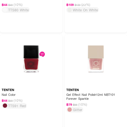
(10%)
(22%)
฿44
฿109
฿49
฿139
TTS80 White
White On White
TENTEN
TENTEN
Nail Color
Gel Effect Nail Polish12ml NBT101
Forever Sparkle
(10%)
฿44
฿49
(10%)
฿79
฿88
TTS91 Red
Glitter