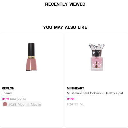
RECENTLY VIEWED
● ใช้ง่าย ทาได้ทั้งเล็บมือและเล็บเท้า
● ขนาด 12 ml.
How To Use :
YOU MAY ALSO LIKE
1. ทำความสะอาดหน้าเล็บ และตะไบเล็บให้เข้ารูป
2. ทาเคลือบหน้าเล็บด้วย Base Coat ลงรองพื้นก่อน 1 ครั้ง ยึดเกาะให้สีติดแน่น
3. ทาสีรอบแรกบางๆ ด้วยสีทาเล็บ TEN TEN และปล่อยให้แห้ง
4. ทาสีรอบที่ 2 และปล่อยให้แห้ง จากนั้นทาทับด้วย Top Coat อีก 1 รอบ
REVLON
MINIHEART
Enamel
Must-Have Nail Colours - Healthy Coat
(22%)
฿109
฿139
฿139
size 11 ML
#028 Moonlit Mauve