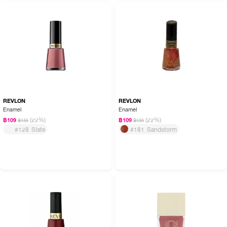
REVLON
REVLON
Enamel
Enamel
(22%)
(22%)
฿109
฿109
฿139
฿139
#128 Slate
#181 Sandstorm