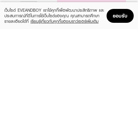
NOTIFY ME
เว็บไซต์ EVEANDBOY เราใช้คุกกี้เพื่อพัฒนาประสิทธิภาพ และ
ยอมรับ
ประสบการณ์ที่ดีในการใช้เว็บไซต์ของคุณ คุณสามารถศึกษา
รายละเอียดได้ที่
เรียนรู้เกี่ยวกับคุกกี้ของเบราว์เซอร์เพิ่มเติม
Home
Home
Promotions
Promotions
Shopping Bag
Shopping Bag
Account
Account
REVLON
REVLON
Enamel
Nail Enamel
(22%)
(22%)
฿109
฿109
฿139
฿139
#570 Vixen
Black Lingerie
REVLON
MINIHEART