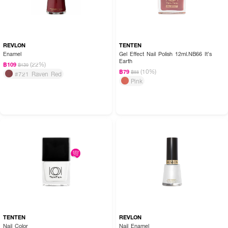
REVLON
TENTEN
Enamel
Gel Effect Nail Polish 12ml.NB66 It’s
Earth
(22%)
฿109
฿139
(10%)
฿79
฿88
#721 Raven Red
Pink
TENTEN
REVLON
Nail Color
Nail Enamel