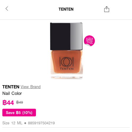
TENTEN
TENTEN
View Brand
Nail Color
฿44
฿49
Save
฿5 (10%)
Size 12 ML • 8859197504219