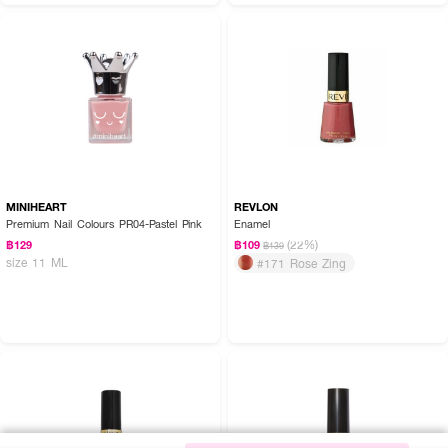
MINIHEART
REVLON
Premium Nail Colours PR04-Pastel Pink
Enamel
(22%)
฿129
฿109
฿139
size 11 ML
#171 Rose Zing