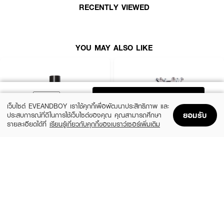
RECENTLY VIEWED
● ใช้ง่าย ทาได้ทั้งเล็บมือและเล็บเท้า
● ขนาด 12 ml.
How To Use :
YOU MAY ALSO LIKE
1. ทำความสะอาดหน้าเล็บ และตะไบเล็บให้เข้ารูป
2. ทาเคลือบหน้าเล็บด้วย Base Coat ลงรองพื้นก่อน 1 ครั้ง ยึดเกาะให้สีติดแน่น
3. ทาสีรอบแรกบางๆ ด้วยสีทาเล็บ TEN TEN และปล่อยให้แห้ง
ADD TO BAG
เว็บไซต์ EVEANDBOY เราใช้คุกกี้เพื่อพัฒนาประสิทธิภาพ และ
4. ทาสีรอบที่ 2 และปล่อยให้แห้ง จากนั้นทาทับด้วย Top Coat อีก 1 รอบ
ยอมรับ
ประสบการณ์ที่ดีในการใช้เว็บไซต์ของคุณ คุณสามารถศึกษา
รายละเอียดได้ที่
เรียนรู้เกี่ยวกับคุกกี้ของเบราว์เซอร์เพิ่มเติม
Home
Home
Promotions
Promotions
Shopping Bag
Shopping Bag
Account
Account
REVLON
MINIHEART
Enamel
Must-Have Nail Colours - Healthy Coat
(22%)
฿109
฿139
฿139
size 11 ML
#028 Moonlit Mauve