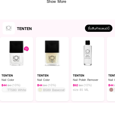
Show More
TENTEN
ซื้อสินค้าแบรนด์นี้
น้ำยาทาเล็บ TEN TEN Nail Beige เบอร์ TTN40 วัตถุดิบที่ใช้นำเข้าจากยุโรป
ผสมผสานกับเทคโนโลยีในการผลิตที่ทันสมัย สีทาง่าย แห้งไว สีติดทนนาน เงางาม
ไม่ทำให้เล็บเหลือง ไม่มีสารที่เป็นอันตรายต่อผู้ใช้ ด้วยส่วนผสมที่ปราศจาก 5 Free
Nail Polish ปลอดภัยสำหรับทุกคน ขนแปรงแบบแบน ขนนุ่มและหนา ทำให้ทาได้
TENTEN
TENTEN
TENTEN
TEN
ง่าย และสีเรียบเนียนสวยงาม
Nail Color
Nail Color
Nail Polish Remover
Nail 
● สีทาเล็บแบบสีธรรมดา เบอร์ TTN40 (สีเนื้อ)
(10%)
(10%)
(10%)
฿44
฿44
฿62
฿44
฿49
฿49
฿69
size 85 ML
TTS80 White
BS89 Basecoat
● เนื้อสีแน่น ทาง่าย ด้วยขนแปรงแบบแบน
● ปราศจาก 5 Free Nail Polish เช่น Formaldehyde, Toluene, DBP และ
Camphor
● ปลอดภัยสำหรับทุกคน รวมถึงเด็ก คนท้อง หรือแม้แต่คุณแม่ที่ให้นมบุตร