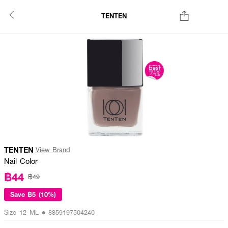
TENTEN
TENTEN
View Brand
Nail Color
฿44
฿49
Save
฿5 (10%)
Size 12 ML • 8859197504240