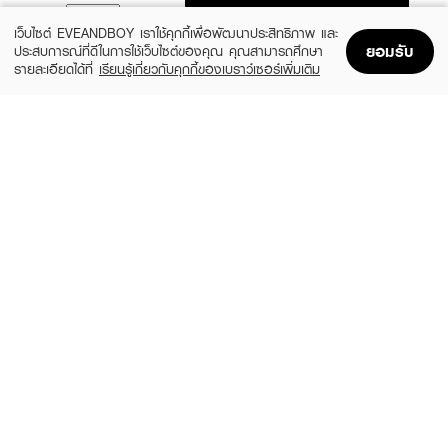
ADD TO BAG
เว็บไซต์ EVEANDBOY เราใช้คุกกี้เพื่อพัฒนาประสิทธิภาพ และ
ยอมรับ
ประสบการณ์ที่ดีในการใช้เว็บไซต์ของคุณ คุณสามารถศึกษา
รายละเอียดได้ที่
เรียนรู้เกี่ยวกับคุกกี้ของเบราว์เซอร์เพิ่มเติม
Home
Home
Promotions
Promotions
Shopping Bag
Shopping Bag
Account
Account
GILLETTE
FLOWER KNOWS
Venus Smooth Sensitive 2Up 1X6X6
The Sweetie Bear Collection Hand Held
Mirror
฿329
(10%)
฿959
฿1,070
size 1 PCS
3 Variations
ANGEL BRA BRA
ANGEL BRA BRA