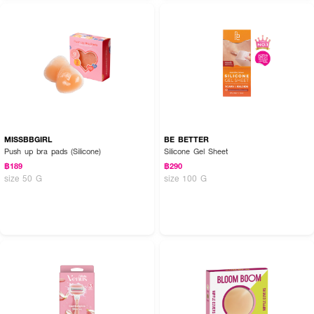
MISSBBGIRL
BE BETTER
Push up bra pads (Silicone)
Silicone Gel Sheet
฿189
฿290
size 50 G
size 100 G