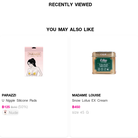
RECENTLY VIEWED
YOU MAY ALSO LIKE
PARAZZI
MADAME LOUISE
U Nipple Silicone Pads
Snow Lotus EX Cream
(50%)
฿125
฿450
฿250
size 45 G
Nude