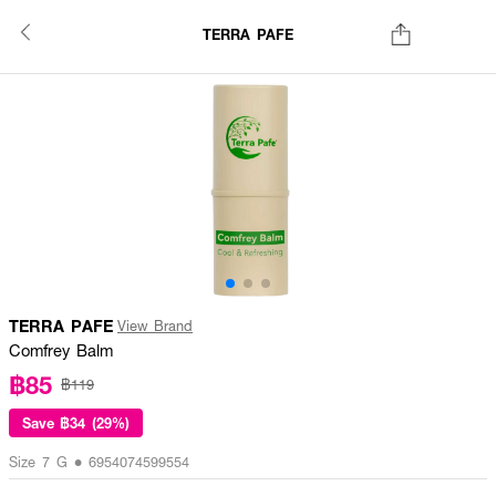
TERRA PAFE
TERRA PAFE
View Brand
Comfrey Balm
฿85
฿119
Save
฿34 (29%)
Size 7 G • 6954074599554