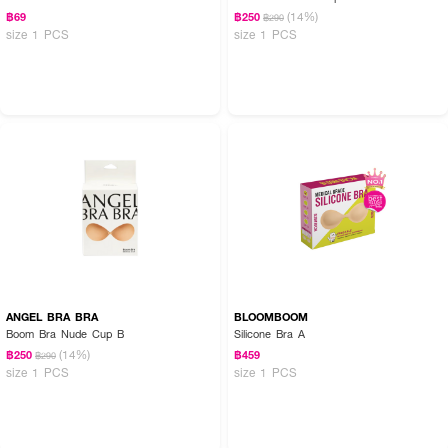
(14%)
฿69
฿250
฿290
size 1 PCS
size 1 PCS
ANGEL BRA BRA
BLOOMBOOM
Boom Bra Nude Cup B
Silicone Bra A
(14%)
฿250
฿459
฿290
size 1 PCS
size 1 PCS