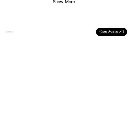
● ใช้งานได้หลากหลาย – ดม ทา ถู นวด บริเวณที่ต้องการ
Show More
● กลิ่นหอมสดชื่น – ผสม Sage Essential Oil และ Menthol
● พกพาสะดวก – กระปุกขนาดเล็ก ใช้ง่ายทุกที่ทุกเวลา
● เลขที่จดแจ้ง อย.: 10-2-67000018631
ซื้อสินค้าแบรนด์นี้
● ปริมาณสุทธิ: 7 กรัม
How to Use :
ใช้สำหรับภายนอกเท่านั้น ทาบริเวณที่ต้องการ หรือสูดดมเพื่อความสดชื่น
✨
พกพา TERRA PAFE Comfrey Balm ไว้ ให้คุณพร้อมสดชื่นทุกที่ ทุกเวลา!
✨