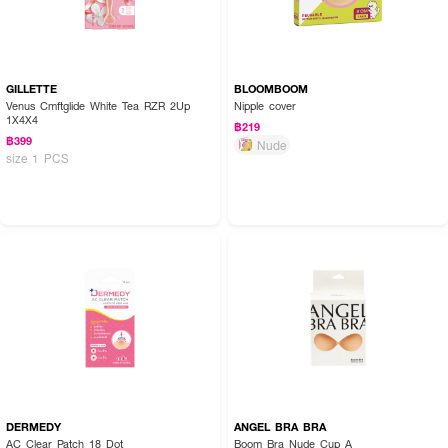
GILLETTE
BLOOMBOOM
Venus Cmftglide White Tea RZR 2Up
Nipple cover
1X4X4
฿219
฿399
Nude
size 1 PCS
DERMEDY
ANGEL BRA BRA
AC Clear Patch 18 Dot
Boom Bra Nude Cup A