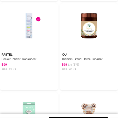
PASTEL
IOU
Pocket Inhaler Translucent
Thaidom Brand Harbal Inhalant
(3%)
฿29
฿38
฿39
size 12 G
size 20 G