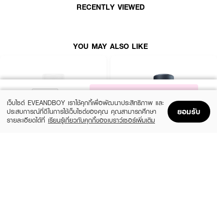
RECENTLY VIEWED
YOU MAY ALSO LIKE
NOTIFY ME
เว็บไซต์ EVEANDBOY เราใช้คุกกี้เพื่อพัฒนาประสิทธิภาพ และ
ยอมรับ
ประสบการณ์ที่ดีในการใช้เว็บไซต์ของคุณ คุณสามารถศึกษา
รายละเอียดได้ที่
เรียนรู้เกี่ยวกับคุกกี้ของเบราว์เซอร์เพิ่มเติม
Home
Home
Promotions
Promotions
Shopping Bag
Shopping Bag
Account
Account
CALVIN KLEIN
CALVIN KLEIN
CK One Deodorant
CK Be Deodorant
(25%)
(25%)
฿900
฿900
฿1,200
฿1,200
size 75 ML
size 75 ML