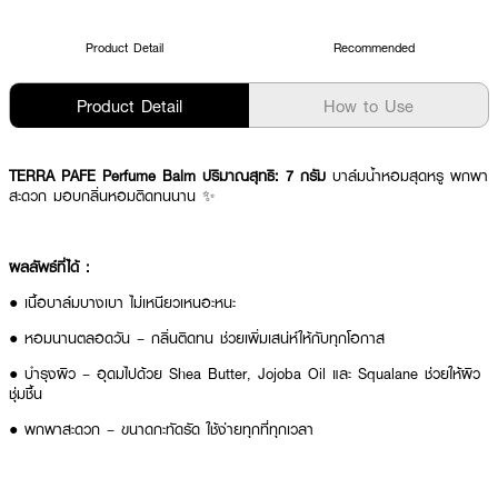
Product Detail
Recommended
Product Detail
How to Use
TERRA PAFE Perfume Balm ปริมาณสุทธิ: 7 กรัม
บาล์มน้ำหอมสุดหรู พกพา
สะดวก มอบกลิ่นหอมติดทนนาน ✨
ผลลัพธ์ที่ได้ :
● เนื้อบาล์มบางเบา ไม่เหนียวเหนอะหนะ
● หอมนานตลอดวัน – กลิ่นติดทน ช่วยเพิ่มเสน่ห์ให้กับทุกโอกาส
● บำรุงผิว – อุดมไปด้วย Shea Butter, Jojoba Oil และ Squalane ช่วยให้ผิว
ชุ่มชื้น
● พกพาสะดวก – ขนาดกะทัดรัด ใช้ง่ายทุกที่ทุกเวลา