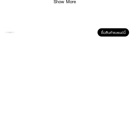
กลิ่น
Miss Rose (เลขที่จดแจ้ง อย. 10-2-6700018355)
Show More
🌿 ลึกลับ ลึกซึ้ง – ความหอมของลูกแพร์และมะลิ ผสานกับกลิ่นไม้ที่อบอุ่น ให้
ความหวานสดใส สไตล์ลูกคุณหนู
ซื้อสินค้าแบรนด์นี้
How to Use :
แตะเนื้อบาล์มเล็กน้อย แล้วทาบริเวณจุดชีพจร เช่น ข้อมือ ข้อพับ ซอกคอ หรือ
หลังหู เพื่อให้กลิ่นกระจายตัวดีขึ้น
🌟 TERRA PAFE Perfume Balm – หอมนานทุกที่ เพิ่มเสน่ห์ทุกเวลา! 🌟