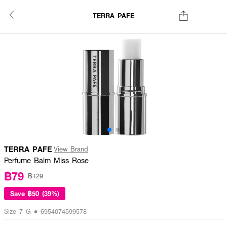
TERRA PAFE
TERRA PAFE
View Brand
Perfume Balm Miss Rose
฿79
฿129
Save
฿50 (39%)
Size 7 G • 6954074599578