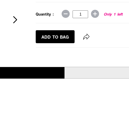
Quantity :
Only 1 left
ADD TO BAG