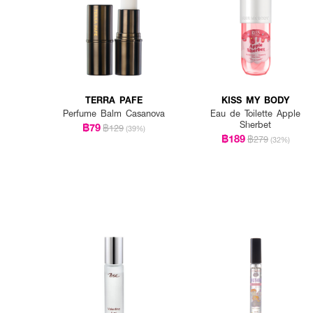
TERRA PAFE
KISS MY BODY
Perfume Balm Casanova
Eau de Toilette Apple
Sherbet
฿79
฿129
(39%)
฿189
฿279
(32%)