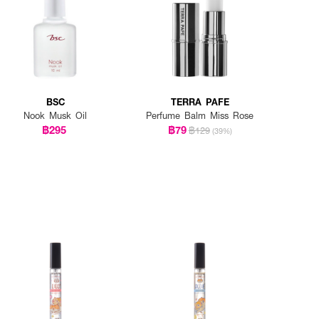
BSC
TERRA PAFE
Nook Musk Oil
Perfume Balm Miss Rose
฿295
฿79
฿129
(39%)