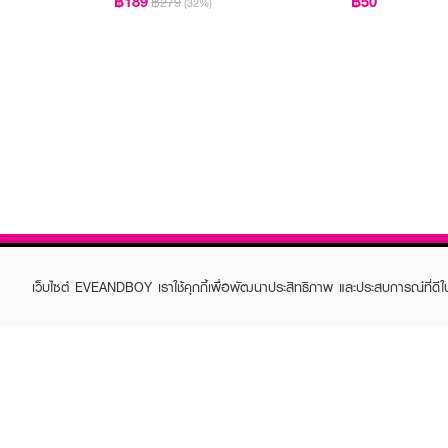
฿189
฿50
฿279
(32%)
เว็บไซต์ EVEANDBOY เราใช้คุกกี้เพื่อพัฒนาประสิทธิภาพ และประสบการณ์ที่ดี
ABOUT EVEANDBOY
CUS
Brand story
Online
Privacy Policy
Find a