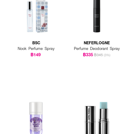
BSC
NEFERLOGNE
Nook Perfume Spray
Perfume Deodorant Spray
฿149
฿335
฿345
(3%)