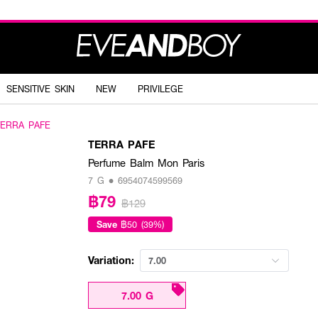
SENSITIVE SKIN
NEW
PRIVILEGE
TERRA PAFE
TERRA PAFE
Perfume Balm Mon Paris
7 G • 6954074599569
฿79
฿129
Save
฿50 (39%)
Variation:
7.00
7.00 G