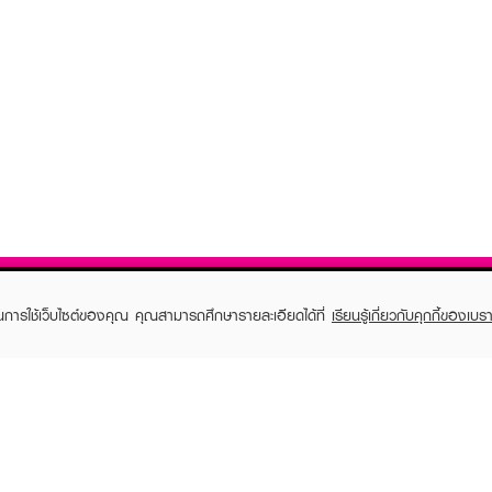
ในการใช้เว็บไซต์ของคุณ คุณสามารถศึกษารายละเอียดได้ที่
เรียนรู้เกี่ยวกับคุกกี้ของเบรา
TOMER CARE
EVEANDBOY MEMBER
 Shopping
Member registration
 store