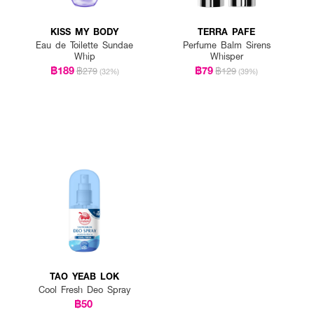
KISS MY BODY
TERRA PAFE
Eau de Toilette Sundae
Perfume Balm Sirens
Whip
Whisper
฿189
฿79
฿279
฿129
(32%)
(39%)
TAO YEAB LOK
Cool Fresh Deo Spray
฿50