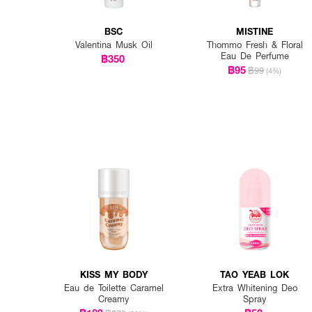
BSC
MISTINE
Valentina Musk Oil
Thommo Fresh & Floral
Eau De Perfume
฿350
฿95
฿99
(4%)
KISS MY BODY
TAO YEAB LOK
Eau de Toilette Caramel
Extra Whitening Deo
Creamy
Spray