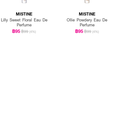
MISTINE
MISTINE
Lilly Sweet Floral Eau De
Ollie Powdery Eau De
Perfume
Perfume
฿95
฿95
฿99
฿99
(4%)
(4%)