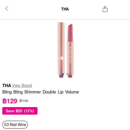
THA
THA
View Brand
Bling Bling Shimmer Double Lip Volume
฿129
฿149
Save
฿20 (13%)
S3 Red Wine