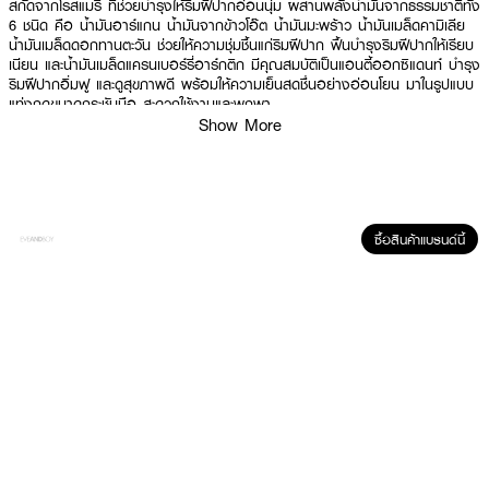
สกัดจากโรสแมรี่ ที่ช่วยบำรุงให้ริมฝีปากอ่อนนุ่ม ผสานพลังน้ำมันจากธรรมชาติทั้ง
6 ชนิด คือ น้ำมันอาร์แกน น้ำมันจากข้าวโอ๊ต น้ำมันมะพร้าว น้ำมันเมล็ดคามิเลีย
น้ำมันเมล็ดดอกทานตะวัน ช่วยให้ความชุ่มชื้นแก่ริมฝีปาก ฟื้นบำรุงริมฝีปากให้เรียบ
เนียน และน้ำมันเมล็ดแครนเบอร์รี่อาร์กติก มีคุณสมบัติเป็นแอนตี้ออกซิแดนท์ บำรุง
ริมฝีปากอิ่มฟู และดูสุขภาพดี พร้อมให้ความเย็นสดชื่นอย่างอ่อนโยน มาในรูปแบบ
แท่งกดขนาดกระชับมือ สะดวกใช้งานและพกพา
Show More
· ลิปดับเบิ้ลวอลลุ่มเนื้อฉ่ำวาวปาก
· แต่งแต้มริมฝีปากให้ดูฉ่ำวาวเปล่งประกายเย้ายวน เรียวปากแวววาว
· ช่วยบำรุงให้ริมฝีปากอ่อนนุ่ม
ซื้อสินค้าแบรนด์นี้
· ช่วยให้ความชุ่มชื้นแก่ริมฝีปาก ฟื้นบำรุงริมฝีปากให้เรียบเนียน
How To Use :
ดึงเพื่อเปิดฝาลิป จากนั้นกดที่ปลายแท่ง ให้เนื้อลิปออกมาในปริมาณตามที่ต้องการ
แล้วทาลิปบริเวณริมฝีปาก โดยเมื่อกดลิปออกมาแล้วเนื้อลิปจะไม่สามารถกลับเข้าไป
ได้ และควรเก็บไว้ในอุณหภูมิห้อง หลีกเลี่ยงที่ที่มีแสงส่องโดยตรงหรือที่ที่มีอุณหภูมิ
สูง