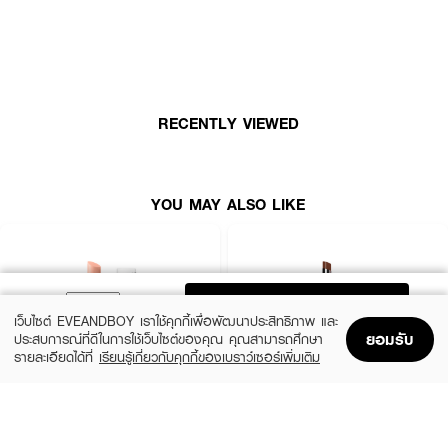
RECENTLY VIEWED
YOU MAY ALSO LIKE
ADD TO BAG
เว็บไซต์ EVEANDBOY เราใช้คุกกี้เพื่อพัฒนาประสิทธิภาพ และ
ยอมรับ
ประสบการณ์ที่ดีในการใช้เว็บไซต์ของคุณ คุณสามารถศึกษา
รายละเอียดได้ที่
เรียนรู้เกี่ยวกับคุกกี้ของเบราว์เซอร์เพิ่มเติม
Home
Home
Promotions
Promotions
Shopping Bag
Shopping Bag
Account
Account
BOBBI BROWN
IN2IT
Extra Lip Tint-Bare Pink
Moisture Bomb Lipstick - MBL01