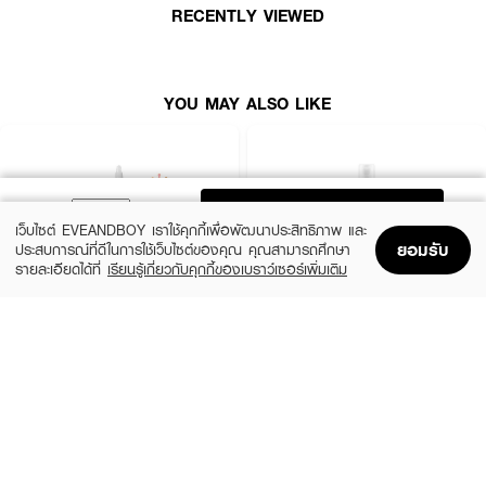
RECENTLY VIEWED
YOU MAY ALSO LIKE
ADD TO BAG
เว็บไซต์ EVEANDBOY เราใช้คุกกี้เพื่อพัฒนาประสิทธิภาพ และ
ยอมรับ
ประสบการณ์ที่ดีในการใช้เว็บไซต์ของคุณ คุณสามารถศึกษา
รายละเอียดได้ที่
เรียนรู้เกี่ยวกับคุกกี้ของเบราว์เซอร์เพิ่มเติม
Home
Home
Promotions
Promotions
Shopping Bag
Shopping Bag
Account
Account
THE ORDINARY
KIEHL'S
Glycolic Acid 7% Exfoliating Toner
Calendula Herbal Extract Alcohol-Free
Toner
฿770
(15%)
฿1,062.50
฿1,250
size 240 ML
3 Variations
How to Use :