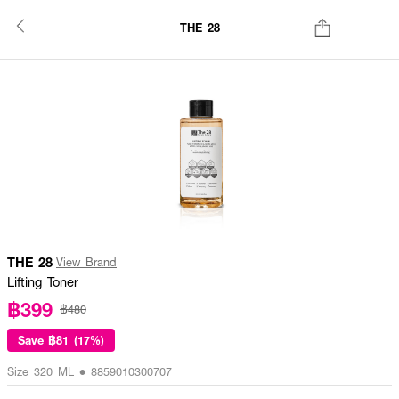
THE 28
THE 28
View Brand
Lifting Toner
฿399
฿480
Save
฿81 (17%)
Size 320 ML • 8859010300707