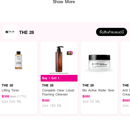
Show More
ผลลัพธ์ที่ได้ :
THE 28
ซื้อสินค้าแบรนด์นี้
เติมเต็มความชุ่มชื่น ให้ผิวกระชับเนียนนุ่ม กระจ่างใส แลดูอ่อนเยาว์ด้วย THE 28
Lifting Toner โทนเนอร์บำรุงผิว ให้เนื้อสัมผัสที่บางเบา ช่วยฟื้นบำรุงผิวให้แลดู
กระชับเรียบเนียน ริ้วรอยแลดูจางลง พร้อมส่วนผสมจากธรรมชาติออร์แกนิก ที่
ช่วยปลอบประโลมผิว เติมเต็มความชุ่มชื่น ให้ผิวกระชับเนียนนุ่ม กระจ่างใส แลดู
อ่อนเยาว์
● โทนเนอร์ช่วยฟื้นบำรุงผิวให้แลดูกระชับเรียบเนียน ริ้วรอยแลดูจางลง
● ด้วยส่วนผสม Natural Anti-Aging จาก Plant Fermented, Novel Moss และ
Buy 1 Get 1
Triple Hyaluronic Acid ช่วยฟื้นบำรุงผิวให้แลดูกระชับเรียบเนียน ริ้วรอยแลดูจาง
THE 28
THE 28
THE 28
THE
ลง
Lifting Toner
Complete Clear Liquid
Bio Active Water Seal
Anti D
Foaming Cleanser
Cre
(17%)
฿399
฿880
● มีส่วนผสมจากธรรมชาติออร์แกนิก 3 ชนิด Bulgarian Rose , Witch Hazel
฿480
฿580
฿88
size 320 ML
size 50 ML
และ Aloe Vera ปลอบประโลมผิว
size 180 ML
size
● ช่วยเติมเต็มความชุ่มชื่น ให้ผิวกระชับเนียนนุ่ม กระจ่างใส แลดูอ่อนเยาว์
● ขนาด 320 ml.