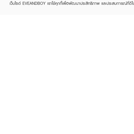
เว็บไซต์ EVEANDBOY เราใช้คุกกี้เพื่อพัฒนาประสิทธิภาพ และประสบการณ์ที่ดี
ABOUT EVEANDBOY
CUS
Brand story
Online
Privacy Policy
Find a
Terms and Conditions
Contac
Sell on EVEANDBOY
Whistleblowing