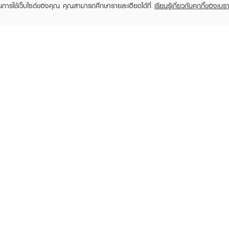
ในการใช้เว็บไซต์ของคุณ คุณสามารถศึกษารายละเอียดได้ที่
เรียนรู้เกี่ยวกับคุกกี้ของเบรา
TOMER CARE
EVEANDBOY MEMBER
 Shopping
Member registration
 store
t us