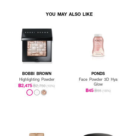
YOU MAY ALSO LIKE
BOBBI BROWN
PONDS
Highlighting Powder
Face Powder 3D Hya
Glow
฿2,475
฿2,750
(10%)
฿45
฿55
(18%)