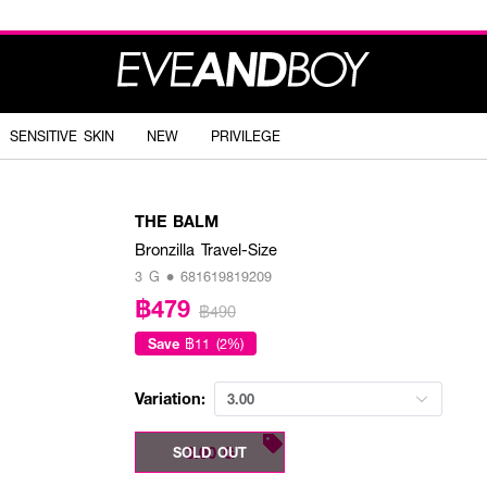
SENSITIVE SKIN
NEW
PRIVILEGE
THE BALM
Bronzilla Travel-Size
3 G • 681619819209
฿479
฿490
Save
฿11 (2%)
Variation:
3.00
3.00 G
SOLD OUT