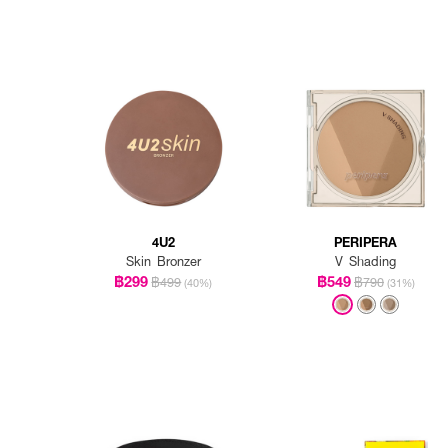
4U2
PERIPERA
Skin Bronzer
V Shading
฿299
฿549
฿499
฿790
(40%)
(31%)