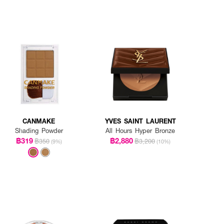
CANMAKE
YVES SAINT LAURENT
Shading Powder
All Hours Hyper Bronze
฿319
฿2,880
฿350
฿3,200
(9%)
(10%)