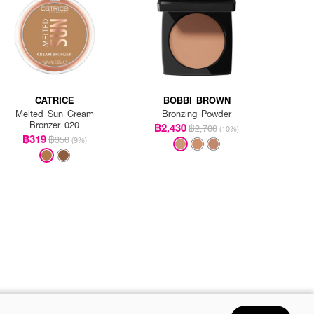
CATRICE
BOBBI BROWN
Melted Sun Cream
Bronzing Powder
Bronzer 020
฿2,430
฿2,700
(10%)
฿319
฿350
(9%)