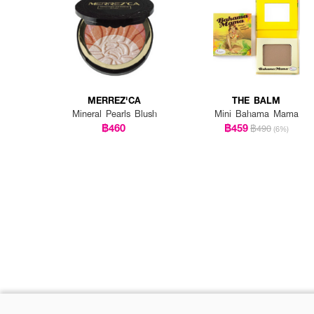
MERREZ'CA
THE BALM
Mineral Pearls Blush
Mini Bahama Mama
฿460
฿459
฿490
(6%)