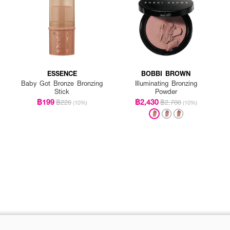
ESSENCE
BOBBI BROWN
Baby Got Bronze Bronzing
Illuminating Bronzing
Stick
Powder
฿199
฿2,430
฿220
฿2,700
(10%)
(10%)