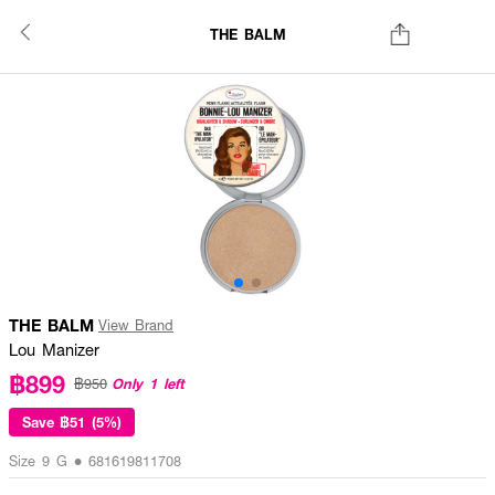
THE BALM
THE BALM
View Brand
Lou Manizer
฿899
Only 1 left
฿950
Save
฿51 (5%)
Size 9 G • 681619811708