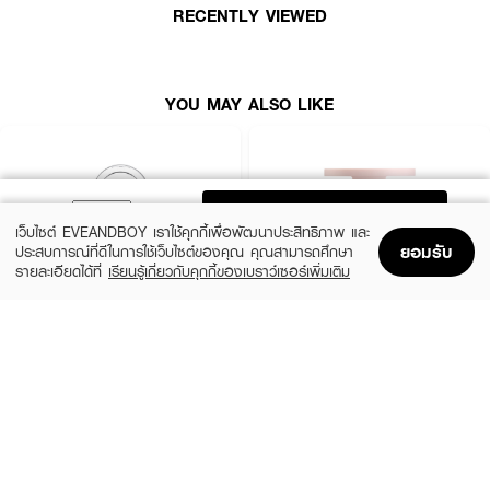
RECENTLY VIEWED
● ปริมาณ: 9 g
How To Use:
YOU MAY ALSO LIKE
● ใช้แปรงปัดลงบนโหนกแก้ม สันจมูก หรือคาง เพื่อเพิ่มความเปล่งประกาย
● ใช้เป็นอายแชโดว์โทนทองให้ดวงตาดูสว่างสดใส
● ทาบริเวณหัวไหล่หรือกระดูกไหปลาร้าเพื่อเพิ่มเสน่ห์
ADD TO BAG
เว็บไซต์ EVEANDBOY เราใช้คุกกี้เพื่อพัฒนาประสิทธิภาพ และ
ยอมรับ
ประสบการณ์ที่ดีในการใช้เว็บไซต์ของคุณ คุณสามารถศึกษา
✨ โกลว์หรูหราในตลับเดียว เปล่งประกายมั่นใจได้ทุกมุมมอง 💖
รายละเอียดได้ที่
เรียนรู้เกี่ยวกับคุกกี้ของเบราว์เซอร์เพิ่มเติม
Home
Home
Promotions
Promotions
Shopping Bag
Shopping Bag
Account
Account
CLINIQUE
KYLIE
Cheek Pop
Cosmetics Hybrid Blush
(10%)
(20%)
฿1,080
฿768
฿1,200
฿960
14 Variations
6 Variations