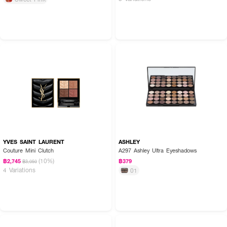
YVES SAINT LAURENT
ASHLEY
Couture Mini Clutch
A297 Ashley Ultra Eyeshadows
(10%)
฿2,745
฿379
฿3,050
4 Variations
01