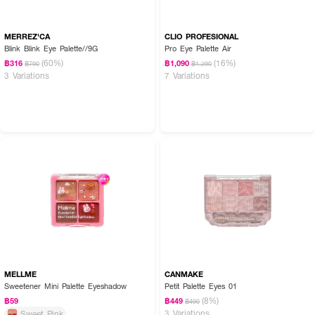
MERREZ'CA
CLIO PROFESIONAL
Blink Blink Eye Palette//9G
Pro Eye Palette Air
(60%)
(16%)
฿316
฿1,090
฿790
฿1,290
3 Variations
7 Variations
MELLME
CANMAKE
Sweetener Mini Palette Eyeshadow
Petit Palette Eyes 01
(8%)
฿59
฿449
฿490
3 Variations
Sweet Pink