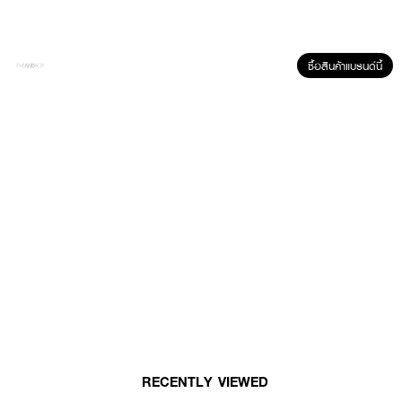
ซื้อสินค้าแบรนด์นี้
ผลลัพธ์ที่ได้ :
● เดอะบาล์ม มีซ. นู้ด ยอร์ก อาบแชโดว์ พาเลท
● พาเลททาตา
● มีให้เลือกหลายเฉด
● แต่งได้หลายลุค
● สีเข้ม ชัด
● เม็ดสีละเอียด
● ปริมาณ 14.4 g.
RECENTLY VIEWED