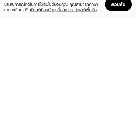
ยอมรับ
ประสบการณ์ที่ดีในการใช้เว็บไซต์ของคุณ คุณสามารถศึกษา
รายละเอียดได้ที่
เรียนรู้เกี่ยวกับคุกกี้ของเบราว์เซอร์เพิ่มเติม
Home
Home
Promotions
Promotions
Shopping Bag
Shopping Bag
Account
Account
CHARMISS
PERIPERA
Glowlogram Eyeshadow Palette
All Take Mood Like Palette 01 Prestige
Pink (Peritage)
(31%)
฿159
฿229
(26%)
฿849
฿1,150
4 Variations
2 Variations
ODBO
LILYBYRED
Signature Eyeshadow Palette 276-12
Mood Keyboard
(37%)
(50%)
฿189
฿507.50
฿299
฿1,015