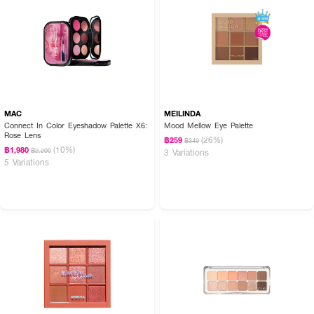
MAC
MEILINDA
Connect In Color Eyeshadow Palette X6:
Mood Mellow Eye Palette
Rose Lens
(26%)
฿259
฿349
(10%)
฿1,980
฿2,200
3 Variations
5 Variations