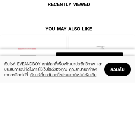
● ผิวกระจ่างใส
RECENTLY VIEWED
● ไม่ก่อให้เกิดการระคายเคืองต่อผิว
● FDA Registration no. 73-1-6500008006
YOU MAY ALSO LIKE
● ปริมาณ 50 g.
ADD TO BAG
เว็บไซต์ EVEANDBOY เราใช้คุกกี้เพื่อพัฒนาประสิทธิภาพ และ
ยอมรับ
ประสบการณ์ที่ดีในการใช้เว็บไซต์ของคุณ คุณสามารถศึกษา
รายละเอียดได้ที่
เรียนรู้เกี่ยวกับคุกกี้ของเบราว์เซอร์เพิ่มเติม
Home
Home
Promotions
Promotions
Shopping Bag
Shopping Bag
Account
Account
NAMI
JMELLA
Aura Butt Gluta-Collagen Scrub Soap
In France Blooming Peony Body Wash
(55%)
฿59
฿179
฿399
size 60 G
size 500 ML