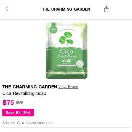
THE CHARMING GARDEN
THE CHARMING GARDEN
View Brand
Cica Revitalizing Soap
฿75
฿79
Save
฿4 (5%)
Size 50 G • 8859079602835