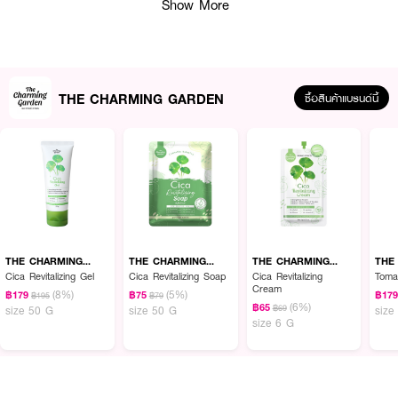
Show More
THE CHARMING GARDEN
ซื้อสินค้าแบรนด์นี้
ผลลัพธ์ที่ได้ :
เดอะ ชาร์มมิ่ง การ์เด้น ซิก้า รีไวทัลไลซิ่ง โซป สบู่ล้างหน้าสารสกัดจากใบบัวบก
ช่วยทําความสะอาดผิวหน้า ไม่ก่อให้เกิดการระคายเคืองต่อผิว ช่วยลดสาเหตุการ
เกิดสิว พร้อมเผยผิวกระจ่างใสอย่างเป็นธรรมชาติ
THE CHARMING
THE CHARMING
THE CHARMING
THE
● เดอะ ชาร์มมิ่ง การ์เด้น ซิก้า รีไวทัลไลซิ่ง โซป สบู่ล้างหน้าสารสกัดจากใบบัวบก
GARDEN
GARDEN
GARDEN
GAR
Cica Revitalizing Gel
Cica Revitalizing Soap
Cica Revitalizing
Tomat
50 กรัม
Cream
(8%)
(5%)
฿179
฿75
฿17
฿195
฿79
(6%)
฿65
฿69
size 50 G
size 50 G
size
● สบู่ล้างหน้าสารสกัดจากใบบัวบก
size 6 G
● ทําความสะอาดผิวหน้า
● ลดสาเหตุการเกิดสิว