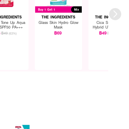
Buy 1 Get 1
Mix
NGREDIENTS
THE INGREDIENTS
THE INGREDIENTS
 Tone Up Aqua
Glass Skin Hydro Glow
Cica Sunny Bright
SPF50 PA+++
Mask
Hybrid UV Watery G
SPF50+ PA++++
8
฿69
฿49
฿49
฿159
(63%)
(69%)