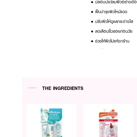
● ปลอบประโลมผิวอย่างอ่อ
● ฟื้นบำรุงผิวไหม้แดด
● ปรับผิวให้ดูแลกระจ่างใส
● ลดเลือนริ้วรอยก่อนวัย
● ช่วยให้ผิวไม่แห้งกร้าน
● เลขที่จดแจ้ง: 73-1-660
● ปริมาณสุทธิ: 40G
THE INGREDIENTS