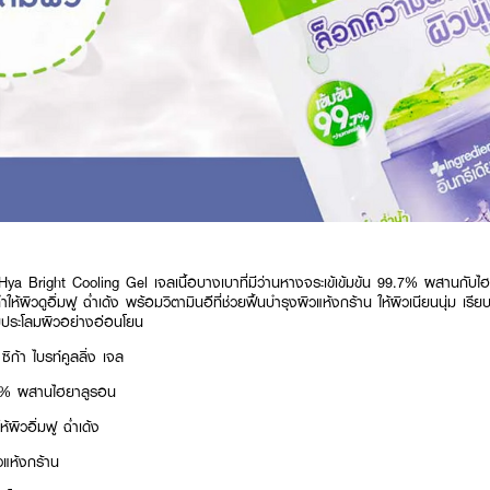
Bright Cooling Gel เจลเนื้อบางเบาที่มีว่านหางจระเข้เข้มข้น 99.7% ผสานกับไฮยา
ให้ผิวดูอิ่มฟู ฉ่ำเด้ง พร้อมวิตามินอีที่ช่วยฟื้นบำรุงผิวแห้งกร้าน ให้ผิวเนียนนุ่ม เรี
ประโลมผิวอย่างอ่อนโยน
ิก้า ไบรท์คูลลิ่ง เจล
9.7% ผสานไฮยาลูรอน
ห้ผิวอิ่มฟู ฉ่ำเด้ง
ิวแห้งกร้าน