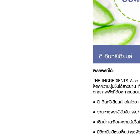
ผลลัพธ์ที่ได้:
THE INGREDIENTS Aloe-Hya 
ล็อคความชุ่มชื้นได้ยาวนาน ทำ
ทุกสภาพผิวที่ต้องการปลอบ
● ดิ อินกรีเดียนส์ อโลไฮยา ซ
● ว่านหางจระเข้เข้มข้น 9
● เติมน้ำและล็อคความชุ่มชื้นใ
● มีวิตามินอีช่วยฟื้นบำรุงผ