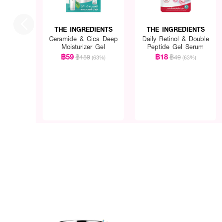
THE INGREDIENTS
THE INGREDIENTS
Ceramide & Cica Deep
Daily Retinol & Double
Moisturizer Gel
Peptide Gel Serum
฿59
฿18
฿159
฿49
(63%)
(63%)