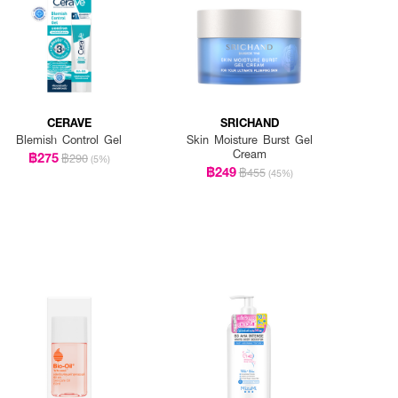
CERAVE
SRICHAND
Blemish Control Gel
Skin Moisture Burst Gel
Cream
฿275
฿290
(5%)
฿249
฿455
(45%)