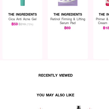
THE INGREDIENTS
THE INGREDIENTS
THE I
Cica Anti Acne Gel
Retinol Firming & Lifting
Primer &
Serum Pad
Cream 
฿59
฿219
(73%)
฿69
฿1
RECENTLY VIEWED
YOU MAY ALSO LIKE