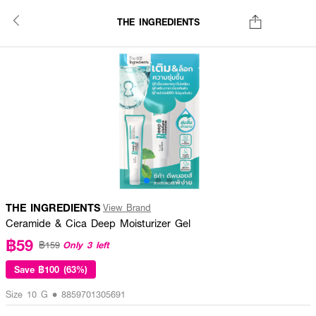
THE INGREDIENTS
THE INGREDIENTS
View Brand
Ceramide & Cica Deep Moisturizer Gel
฿59
Only 3 left
฿159
Save
฿100 (63%)
Size 10 G • 8859701305691