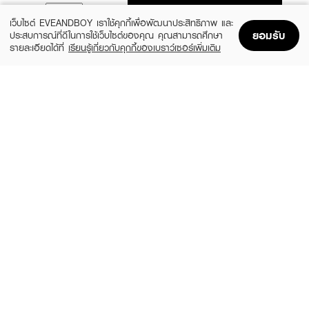
ADD TO BAG
เว็บไซต์ EVEANDBOY เราใช้คุกกี้เพื่อพัฒนาประสิทธิภาพ และ
ยอมรับ
ประสบการณ์ที่ดีในการใช้เว็บไซต์ของคุณ คุณสามารถศึกษา
รายละเอียดได้ที่
เรียนรู้เกี่ยวกับคุกกี้ของเบราว์เซอร์เพิ่มเติม
Home
Home
Promotions
Promotions
Shopping Bag
Shopping Bag
Account
Account
CLINIQUE
CLEARNOSE
MS 100H Auto-Rpl Hydrtr
Moist Skin Barrier Moisturizing Gel Facial
(10%)
(49%)
฿495
฿509
฿550
฿999
size 15 ML
size 120 ML
FUJI
SKINTIFIC