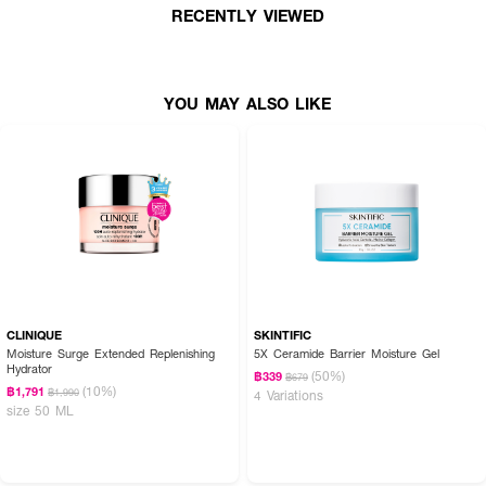
● เสริมเกราะป้องกันผิวให้แข็งแรง
RECENTLY VIEWED
● ปลอบประโลมผิวด้วยสารสกัดใบบัวบก
● ไม่มีแอลกอฮอล์ ไม่มีพาราเบน
YOU MAY ALSO LIKE
● เหมาะสำหรับผิวแพ้ง่ายและผิวมัน
● เลขที่จดแจ้ง: 74-1-6700010511
● ปริมาณสุทธิ: 10G
CLINIQUE
SKINTIFIC
Moisture Surge Extended Replenishing
5X Ceramide Barrier Moisture Gel
Hydrator
(50%)
฿339
฿679
(10%)
฿1,791
฿1,990
4 Variations
size 50 ML