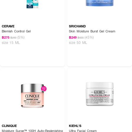
CERAVE
SRICHAND
Blemish Control Gel
Skin Moisture Burst Gel Cream
(5%)
(45%)
฿275
฿249
฿290
฿455
size 15 ML
size 50 ML
CLINIQUE
KIEHL'S
Moisture Surge™ 100H Auto-Replenishing
Ultra Facial Cream