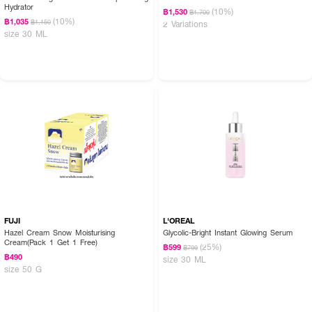
Hydrator
(10%)
฿1,530
฿1,700
(10%)
฿1,035
฿1,150
2 Variations
size 30 ML
FUJI
L'OREAL
Hazel Cream Snow Moisturising
Glycolic-Bright Instant Glowing Serum
Cream(Pack 1 Get 1 Free)
(25%)
฿599
฿799
฿490
size 30 ML
size 50 G