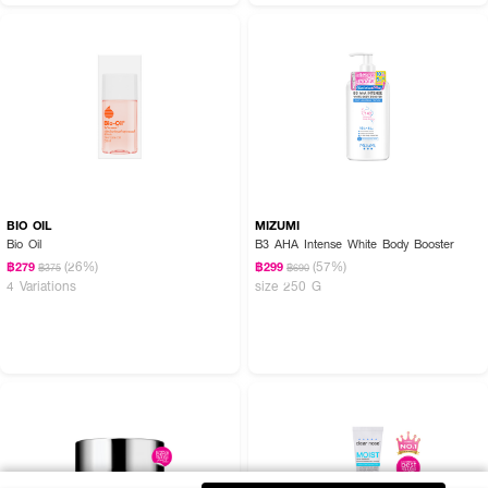
BIO OIL
MIZUMI
Bio Oil
B3 AHA Intense White Body Booster
(26%)
(57%)
฿279
฿299
฿375
฿690
4 Variations
size 250 G