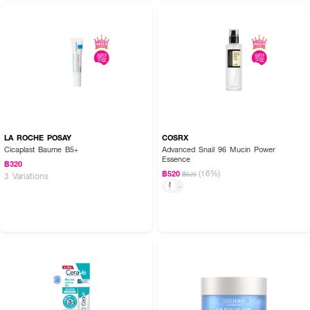
How to Use:
LA ROCHE POSAY
COSRX
Cicaplast Baume B5+
Advanced Snail 96 Mucin Power
● ใช้ทาบำรุงผิวหน้าเป็นประจำ เช้า–เย็น
Essence
฿320
(16%)
฿520
฿620
3 Variations
● ใช้ก่อนหรือหลังเซรั่มตามลำดับการบำรุงผิว
-