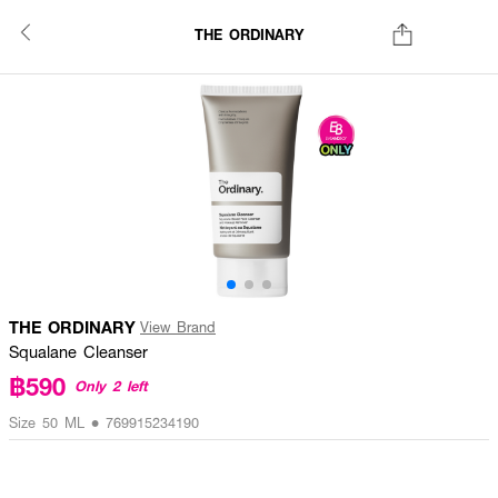
THE ORDINARY
THE ORDINARY
View Brand
Squalane Cleanser
฿590
Only 2 left
Size 50 ML • 769915234190