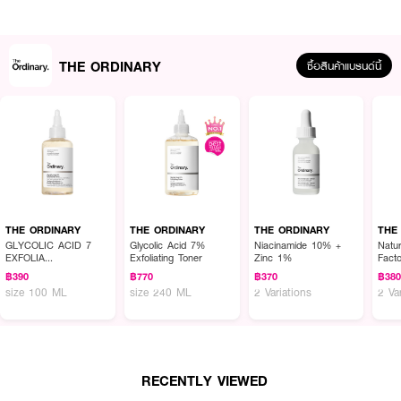
THE ORDINARY
ซื้อสินค้าแบรนด์นี้
ผลลัพธ์ที่ได้:
Squalane Cleanser ช่วยทำความสะอาดผิวอย่างล้ำลึกโดยไม่ทำลายความชุ่มชื้น
ตามธรรมชาติของผิว ด้วยส่วนผสมของ squalane จากพืชและ lipophilic
esters ที่ช่วยให้ผิวรู้สึกเรียบเนียนและอ่อนนุ่ม พร้อมทั้งขจัดเครื่องสำอางและสิ่ง
สกปรกตกค้างได้อย่างมีประสิทธิภาพ โดยไม่ก่อให้เกิดการอุดตันรูขุมขนหรือระคาย
THE ORDINARY
THE ORDINARY
THE ORDINARY
THE
เคือง เหมาะสำหรับทุกสภาพผิว สามารถใช้ได้ทุกวัน
GLYCOLIC ACID 7
Glycolic Acid 7%
Niacinamide 10% +
Natur
EXFOLIA
Exfoliating Toner
Zinc 1%
Fact
100ML/3.4FLOZ
● ดิ ออดินารี่ สควาเลน คลีนเซอร์ 50 มล
฿390
฿770
฿370
฿38
size 100 ML
size 240 ML
2 Variations
2 Va
● ช่วยขจัดเครื่องสำอางและสิ่งสกปรกตกค้างอย่างอ่อนโยน
● เสริมเกราะป้องกันผิวด้วยการเติมความชุ่มชื้น
● ไม่ก่อให้เกิดสิวและไม่ระคายเคืองผิว
RECENTLY VIEWED
● ช่วยให้ผิวเรียบเนียนและอ่อนนุ่ม