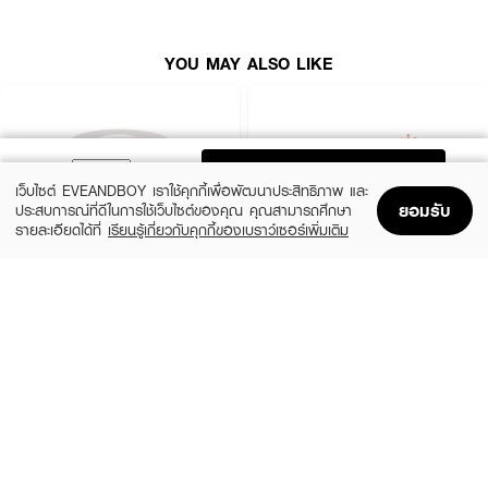
● ปราศจากสบู่ เหมาะสำหรับใช้เป็นประจำทุกวัน
● เหมาะกับทุกสภาพผิว รวมถึงผิวแพ้ง่าย
YOU MAY ALSO LIKE
● FDA Registration No.: 10-2-6700025971
● ปริมาณ: 50 ml
ADD TO BAG
เว็บไซต์ EVEANDBOY เราใช้คุกกี้เพื่อพัฒนาประสิทธิภาพ และ
ยอมรับ
ประสบการณ์ที่ดีในการใช้เว็บไซต์ของคุณ คุณสามารถศึกษา
รายละเอียดได้ที่
เรียนรู้เกี่ยวกับคุกกี้ของเบราว์เซอร์เพิ่มเติม
Home
Home
Promotions
Promotions
Shopping Bag
Shopping Bag
Account
Account
SKINTIFIC
MIZUMI
Purifying Barrier Ice Cream Cleansing
3-In-1 Melt Away Cleansing Balm
Balm
(50%)
฿445
฿890
(50%)
฿239
฿479
size 60 ML
size 40 G