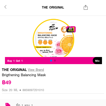
THE ORIGINAL
Buy 1 Get 1
Mix
THE ORIGINAL
View Brand
Brigthening Balancing Mask
฿49
Size 20 ML • 8859097201010
ซื้อ 1 แถม 1