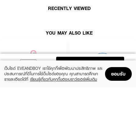
How To Use :
RECENTLY VIEWED
หลังทำความสะอาดใบหน้า วางแผ่นมาส์ก
THE ORIGINAL Brigthening
Balancing Mask
แนบลงบนใบหน้า ทิ้งไว้ 10-20 นาที แล้วดึงออก จากนั้นนวด
เบาๆ ทั่วใบหน้าเพื่อให้สารบำรุงซึบซาบลงสู่ผิว (ไม่ต้องล้างออก)
YOU MAY ALSO LIKE
ADD TO BAG
เว็บไซต์ EVEANDBOY เราใช้คุกกี้เพื่อพัฒนาประสิทธิภาพ และ
ยอมรับ
ประสบการณ์ที่ดีในการใช้เว็บไซต์ของคุณ คุณสามารถศึกษา
รายละเอียดได้ที่
เรียนรู้เกี่ยวกับคุกกี้ของเบราว์เซอร์เพิ่มเติม
Home
Home
Promotions
Promotions
Shopping Bag
Shopping Bag
Account
Account
ROJUKISS
BANOBAGI
5X Intensive Mask
Vita Genic Jelly Mask
(47%)
฿69
฿49
฿92
5 Variations
7 Variations