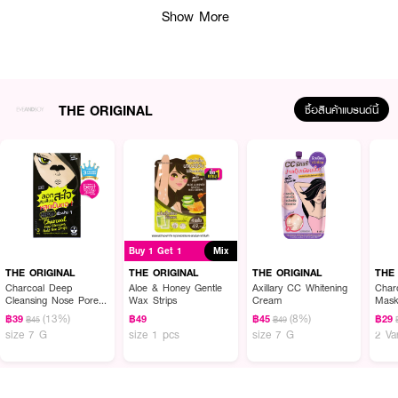
Show More
THE ORIGINAL
ซื้อสินค้าแบรนด์นี้
ผลลัพธ์ที่ได้ :
มาส์กวิตซี
THE ORIGINAL Brigthening Balancing Mask
มาส์กแผ่นบำรุงผิว
หน้าสูตร ฟื้นบำรุงผิวคล้ำเสีย เผยผิวแลดูสว่างกระจ่างใส
Buy 1 Get 1
Mix
· บำรุงผิวด้วยพลังจากสารสกัดวิตามินซีเข้มข้น ลดจุดด่างดำ
THE ORIGINAL
THE ORIGINAL
THE ORIGINAL
THE
Charcoal Deep
Aloe & Honey Gentle
Axillary CC Whitening
Char
· ปรับสีผิวให้แลดูสม่ำเสมอ
Cleansing Nose Pore
Wax Strips
Cream
Mas
Strips
(13%)
(8%)
฿39
฿49
฿45
฿29
฿45
฿49
· ผิวแลดูกระจ่างใสอย่างเป็นธรรมชาติ
size 7 G
size 1 pcs
size 7 G
2 Va
· ช่วยดูแลผิวคล้ำเสียจากแดด ลดการระคายเคืองผิว