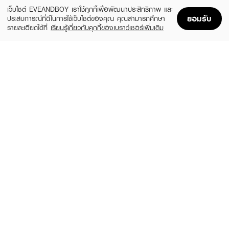
ADD TO BAG
เว็บไซต์ EVEANDBOY เราใช้คุกกี้เพื่อพัฒนาประสิทธิภาพ และ
ยอมรับ
ประสบการณ์ที่ดีในการใช้เว็บไซต์ของคุณ คุณสามารถศึกษา
รายละเอียดได้ที่
เรียนรู้เกี่ยวกับคุกกี้ของเบราว์เซอร์เพิ่มเติม
Home
Home
Promotions
Promotions
Shopping Bag
Shopping Bag
Account
Account
NAKIZ
SEKKISEI
Lively Nose Premium
Clear Brightening Mask 80x2g, (B1G1)
(32%)
฿169
฿780
฿249
size 15 G
size 160 G