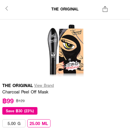
THE ORIGINAL
THE ORIGINAL
View Brand
Charcoal Peel Off Mask
฿99
฿129
Save
฿30 (23%)
5.00 G
25.00 ML