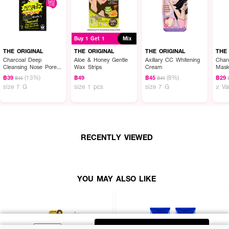
Buy 1 Get 1
Mix
THE ORIGINAL
THE ORIGINAL
THE ORIGINAL
THE
Charcoal Deep
Aloe & Honey Gentle
Axillary CC Whitening
Char
Cleansing Nose Pore
Wax Strips
Cream
Mas
Strips
(13%)
(8%)
฿39
฿49
฿45
฿29
฿45
฿49
size 7 G
size 1 pcs
size 7 G
2 Va
RECENTLY VIEWED
YOU MAY ALSO LIKE