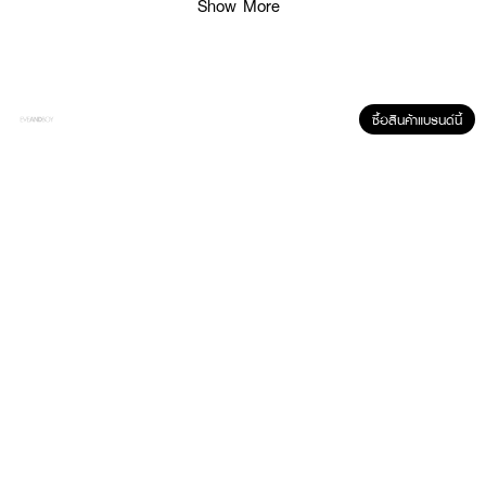
Show More
· ปรับสภาพผิวเป็นสิว ให้มีสุขภาพผิวแข็งแรง
· ช่วยลดรอยด่างดำจากสิวให้แลดูจางลง
· ผิวดูอิ่มนํ้า ดูหน้าใสไร้สิว ไร้จุดด่างดำ
ซื้อสินค้าแบรนด์นี้
How To Use :
ใช้บำรุงผิวหน้าหรือทาให้ทั่วบริเวณที่ต้องการเป็นประจำเช้าเย็น