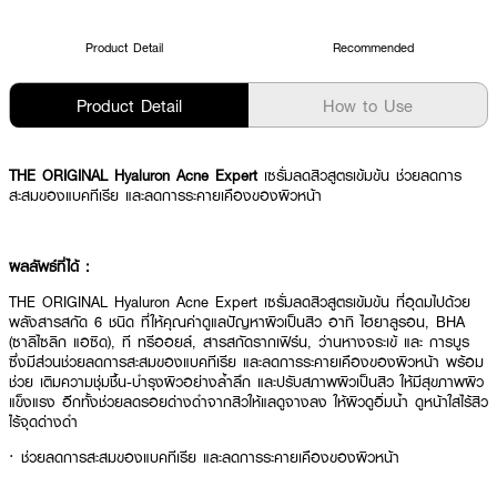
Product Detail
Recommended
Product Detail
How to Use
THE ORIGINAL Hyaluron Acne Expert
เซรั่มลดสิวสูตรเข้มข้น ช่วยลดการ
สะสมของแบคทีเรีย และลดการระคายเคืองของผิวหน้า
ผลลัพธ์ที่ได้ :
THE ORIGINAL Hyaluron Acne Expert เซรั่มลดสิวสูตรเข้มข้น ที่อุดมไปด้วย
พลังสารสกัด 6 ชนิด ที่ให้คุณค่าดูแลปัญหาผิวเป็นสิว อาทิ ไฮยาลูรอน, BHA
(ซาลิไซลิก แอซิด), ที ทรีออยล์, สารสกัดรากเฟิร์น, ว่านหางจระเข้ และ การบูร
ซึ่งมีส่วนช่วยลดการสะสมของแบคทีเรีย และลดการระคายเคืองของผิวหน้า พร้อม
ช่วย เติมความชุ่มชื้น-บำรุงผิวอย่างล้ำลึก และปรับสภาพผิวเป็นสิว ให้มีสุขภาพผิว
แข็งแรง อีกทั้งช่วยลดรอยด่างดำจากสิวให้แลดูจางลง ให้ผิวดูอิ่มนํ้า ดูหน้าใสไร้สิว
ไร้จุดด่างดำ
· ช่วยลดการสะสมของแบคทีเรีย และลดการระคายเคืองของผิวหน้า
· ช่วยเติมความชุ่มชื้น-บำรุงผิวอย่างล้ำลึก