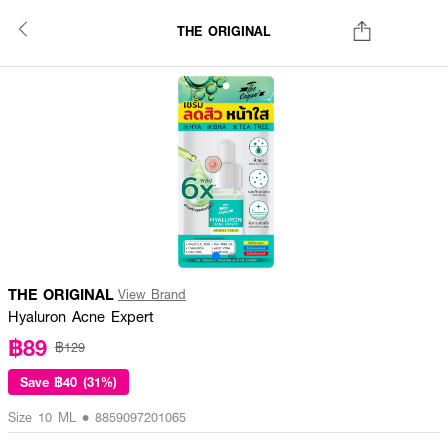
THE ORIGINAL
THE ORIGINAL
View Brand
Hyaluron Acne Expert
฿89
฿129
Save
฿40 (31%)
Size 10 ML • 8859097201065