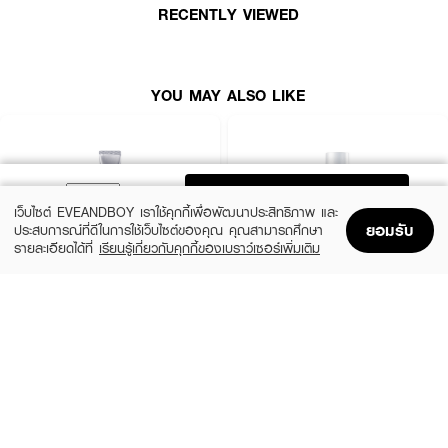
RECENTLY VIEWED
YOU MAY ALSO LIKE
ADD TO BAG
เว็บไซต์ EVEANDBOY เราใช้คุกกี้เพื่อพัฒนาประสิทธิภาพ และ
ยอมรับ
ประสบการณ์ที่ดีในการใช้เว็บไซต์ของคุณ คุณสามารถศึกษา
รายละเอียดได้ที่
เรียนรู้เกี่ยวกับคุกกี้ของเบราว์เซอร์เพิ่มเติม
Home
Home
Promotions
Promotions
Shopping Bag
Shopping Bag
Account
Account
MELANO CC
SRICHAND
Vitamin C Brightening Essence
Skin Moisture Burst Essence
(50%)
(43%)
฿240
฿249
฿480
฿435
size 20 ML
size 150 ML