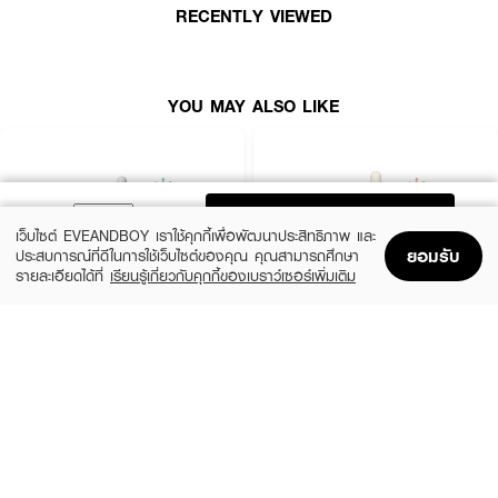
RECENTLY VIEWED
● ผิวแลดูเรียบเนียน อิ่มฟู กระชับขึ้นอย่างเห็นได้ชัด
● FDA Registration Number: 10-1-6500037476
● Product Quantity: 30 ml
YOU MAY ALSO LIKE
How to Use:
● หยดเซรั่ม 2–3 หยดบนปลายนิ้ว แล้วลูบไล้ให้ทั่วใบหน้า
ADD TO BAG
เว็บไซต์ EVEANDBOY เราใช้คุกกี้เพื่อพัฒนาประสิทธิภาพ และ
● ใช้เป็นประจำเช้าและก่อนนอน เพื่อผลลัพธ์ที่ชัดเจน
ยอมรับ
ประสบการณ์ที่ดีในการใช้เว็บไซต์ของคุณ คุณสามารถศึกษา
รายละเอียดได้ที่
เรียนรู้เกี่ยวกับคุกกี้ของเบราว์เซอร์เพิ่มเติม
Home
Home
Promotions
Promotions
Shopping Bag
Shopping Bag
Account
Account
ปลุกพลังความอ่อนเยาว์ คืนผิวใสแน่นกระชับอย่างเป็นธรรมชาติ 💜🌸
SKIN1004
ESTEE LAUDER
Madagascar Centella Ampoule
Advanced Night Repair Synchronized
Multi-Recovery Complex
(42%)
฿459
฿790
(10%)
฿4,590
฿5,100
2 Variations
size 50 ML