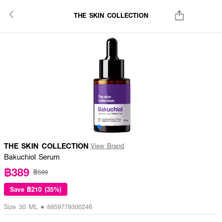
THE SKIN COLLECTION
THE SKIN COLLECTION
View Brand
Bakuchiol Serum
฿389
฿599
Save
฿210 (35%)
Size 30 ML • 8859779300246