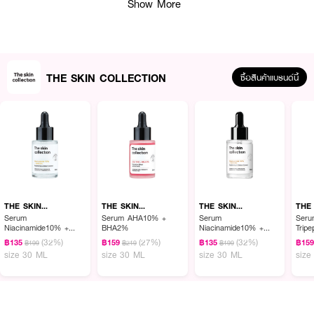
Show More
THE SKIN COLLECTION
ซื้อสินค้าแบรนด์นี้
ผลลัพธ์ที่ได้:
เซรั่มที่ช่วยลดเลือนริ้วรอย กระตุ้นการสร้างคอลลาเจน และฟื้นคืนความอ่อนเยาว์
ให้ผิว ด้วยพลังจากสารสกัดธรรมชาติที่อ่อนโยนแต่ทรงประสิทธิภาพ ผิวดูเรียบ
เนียน อิ่มฟู กระชับขึ้นอย่างเห็นได้ชัด 💖
THE SKIN
THE SKIN
THE SKIN
THE
COLLECTION
COLLECTION
COLLECTION
COL
Serum
Serum AHA10% +
Serum
Seru
● มี Bakuchiol 1% — ออกฤทธิ์คล้าย Retinol แต่ไม่ระคายเคืองผิว ช่วยต้าน
Niacinamide10% +
BHA2%
Niacinamide10% +
Trip
อนุมูลอิสระ ลดริ้วรอยแห่งวัย กระตุ้นการสร้างคอลลาเจน และลดจุดด่างดำ
NAG8%
NAG8%
(32%)
(27%)
(32%)
฿135
฿159
฿135
฿15
฿199
฿219
฿199
size 30 ML
size 30 ML
size 30 ML
size
● มี Japanese Cedar 1% — ช่วยเสริมการสร้างเซลล์ผิวใหม่ คืนความแข็งแรง
ให้ผิว ทำให้ผิวเรียบเนียน อ่อนนุ่ม และชุ่มชื้น
● มี Pure-Baicalin™ 0.3% — กระตุ้นการทำงานของ fibroblasts ช่วยเพิ่ม
ความแน่นและความยืดหยุ่นของผิว ให้ผิวดูอ่อนเยาว์ขึ้น