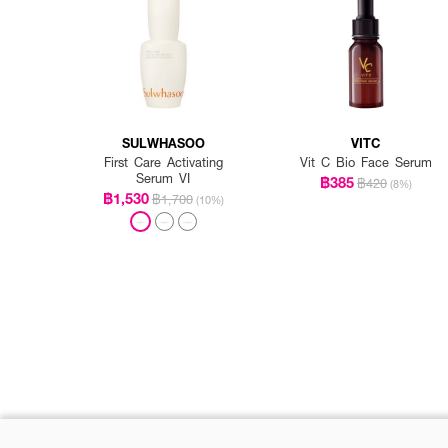
SULWHASOO
VITC
First Care Activating
Vit C Bio Face Serum
Serum VI
฿385
฿420
(8%)
฿1,530
฿1,700
(10%)