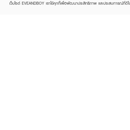
เว็บไซต์ EVEANDBOY เราใช้คุกกี้เพื่อพัฒนาประสิทธิภาพ และประสบการณ์ที่ดี
ABOUT EVEANDBOY
CUS
Brand story
Online
Privacy Policy
Find a
Terms and Conditions
Contac
Sell on EVEANDBOY
Whistleblowing