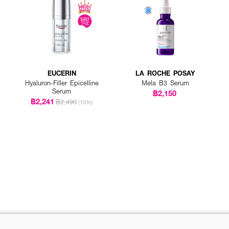
EUCERIN
LA ROCHE POSAY
Hyaluron-Filler Epicelline
Mela B3 Serum
Serum
฿2,150
฿2,241
฿2,490
(10%)