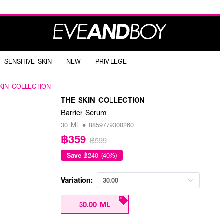
SENSITIVE SKIN
NEW
PRIVILEGE
KIN COLLECTION
THE SKIN COLLECTION
Barrier Serum
30 ML • 8859779300260
฿359
฿599
Save
฿240 (40%)
Variation:
30.00
30.00 ML