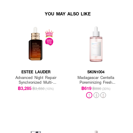
YOU MAY ALSO LIKE
ESTEE LAUDER
SKIN1004
Advanced Night Repair
Madagascar Centella
Synchronized Multi-
Poreminizing Fresh
Recovery Complex
Ampoule
฿3,285
฿619
฿3,650
฿890
(10%)
(30%)