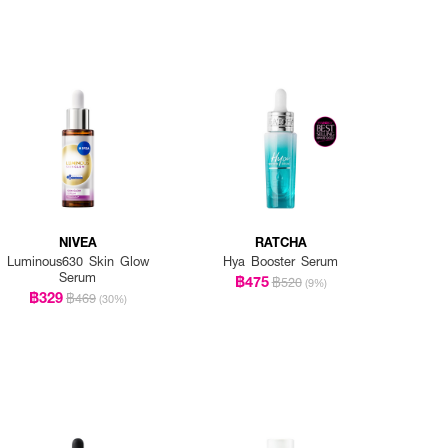
NIVEA
RATCHA
Luminous630 Skin Glow
Hya Booster Serum
Serum
฿475
฿520
(9%)
฿329
฿469
(30%)