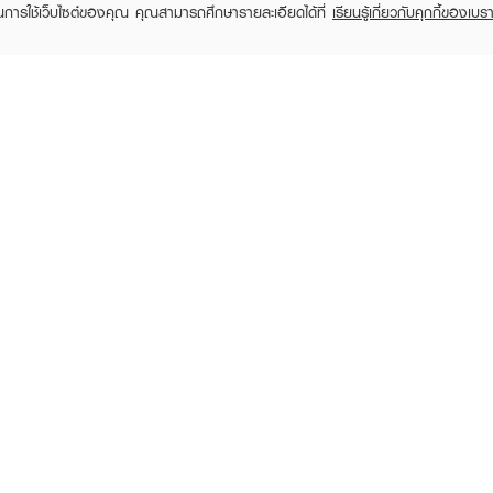
ในการใช้เว็บไซต์ของคุณ คุณสามารถศึกษารายละเอียดได้ที่
เรียนรู้เกี่ยวกับคุกกี้ของเบรา
TOMER CARE
EVEANDBOY MEMBER
 Shopping
Member registration
 store
t us