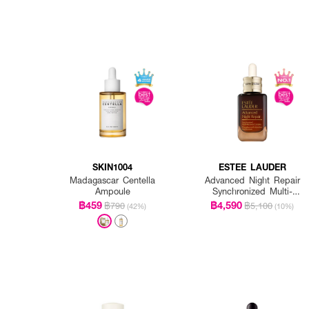
SKIN1004
ESTEE LAUDER
Madagascar Centella
Advanced Night Repair
Ampoule
Synchronized Multi-
Recovery Complex
฿459
฿4,590
฿790
฿5,100
(42%)
(10%)