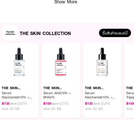
Show More
THE SKIN COLLECTION
ซื้อสินค้าแบรนด์นี้
ผลลัพธ์ที่ได้ :
THE SKIN COLLECTION Body Wash Secret Dewy
ครีมอาบน้ำกลิ่น Secret
Dewy ให้ความรู้สึกหวานซ่อนเปรี้ยว หอมเย้ายวน มีเสน่ห์ ชวนให้ผิวน่าหลงไหล
และน่าสัมผัส
THE SKIN
THE SKIN
THE SKIN
THE
COLLECTION
COLLECTION
COLLECTION
COL
Serum
Serum AHA10% +
Serum
Seru
• เพิ่มความชุ่มชื้น
Niacinamide10% +
BHA2%
Niacinamide10% +
Trip
NAG8%
NAG8%
(32%)
(27%)
(32%)
฿135
฿159
฿135
฿15
฿199
฿219
฿199
• ลดการระคายเคือง
size 30 ML
size 30 ML
size 30 ML
size
• เหมาะสำหรับทุกสภาพผิว
• สามารถใช้ได้ทั้งเด็กและผู้ใหญ่