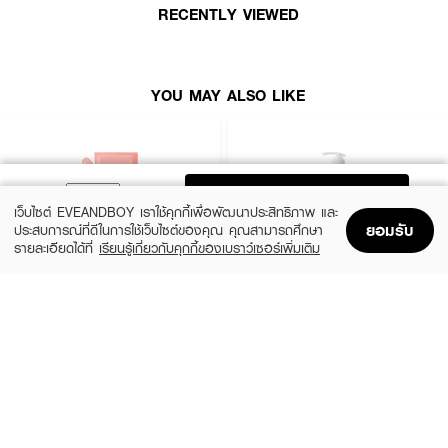
RECENTLY VIEWED
How To Use :
ใช้ทำความสะอาดผิวกายเป็นประจำทุกวัน เช้า-เย็น
YOU MAY ALSO LIKE
ADD TO BAG
เว็บไซต์ EVEANDBOY เราใช้คุกกี้เพื่อพัฒนาประสิทธิภาพ และ
ยอมรับ
ประสบการณ์ที่ดีในการใช้เว็บไซต์ของคุณ คุณสามารถศึกษา
รายละเอียดได้ที่
เรียนรู้เกี่ยวกับคุกกี้ของเบราว์เซอร์เพิ่มเติม
Home
Home
Promotions
Promotions
Shopping Bag
Shopping Bag
Account
Account
BENICE
BATHOLOGY
Shower Cream Peachy Peach & Shea
BATHOLOGY PEONY Anti- Oxidant &
Butter
Nourishing Shower Gel
฿99
฿199
size 400 ML
1,000.00