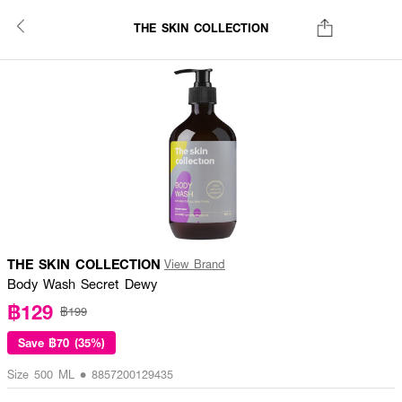
THE SKIN COLLECTION
THE SKIN COLLECTION
View Brand
Body Wash Secret Dewy
฿129
฿199
Save
฿70 (35%)
Size 500 ML • 8857200129435