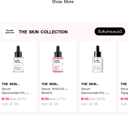
Show More
THE SKIN COLLECTION
ซื้อสินค้าแบรนด์นี้
ผลลัพธ์ที่ได้ :
THE SKIN COLLECTION C-BOOST Serum
เซรั่มวิตามินซีที่ช่วยคืนความ
กระจ่างใส และลดเลือนจุดด่างดำ ด้วยการยับยั้งกระบวนการสร้างเม็ดสี และกำจัด
THE SKIN
THE SKIN
THE SKIN
THE
COLLECTION
COLLECTION
COLLECTION
COL
เม็ดสีเมลานินที่เกิดขึ้นให้จางลงได้อย่างมีประสิทธิภาพด้วยสารสกัดที่มีความอ่อนโยน
Serum
Serum AHA10% +
Serum
Seru
Niacinamide10% +
BHA2%
Niacinamide10% +
Trip
ต่อผิว
NAG8%
NAG8%
(32%)
(27%)
(32%)
฿135
฿159
฿135
฿15
฿199
฿219
฿199
Ethyl Ascorbic Acid 3%
size 30 ML
size 30 ML
size 30 ML
size
• มีฤทธิ์ให้ผิวกระจ่างใส ด้วยกระบวนการไทโรซิเนส ซึ่งส่งผลให้ลดการเกิดเม็ดสีเม
ลานิน มีฤทธิ์เหมือนวิตามินซีธรรมชาติ (L-Ascorbic Acid) แต่มีความเสถียรสูงกว่า
สามารถทนอุณหภูมิสูงได้ดี