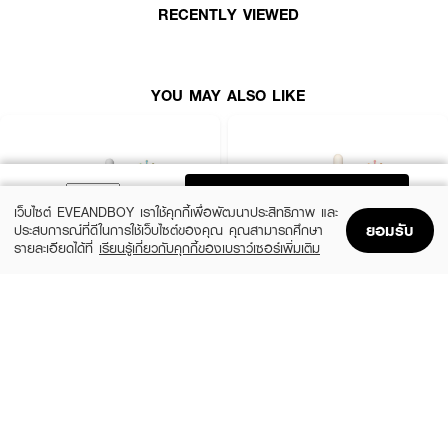
Melazero 2%
RECENTLY VIEWED
• MELAZERO คือ สารสกัดไวท์เทนนิ่งนวัตกรรมใหม่ล่าสุดที่ได้รับรางวัลโนเบล
ด้วย 2 ขั้นตอน
YOU MAY ALSO LIKE
• ขั้นตอนที่ 1: MELAZERO เป็นไวท์เทนนิ่งที่สามารถกำจัดเมลานิน ที่เมลาโนไซท์
สร้างขึ้นมา ด้วยวิธี Melanophagy ไปเป็น กรดอะมิโนที่ร่างกายสามารถนำกลับไป
ให้ผิวใช้ประโยชน์ได้
• ขั้นตอนที่ 2: ยับยั้งเอนไซม์ไทโรซิเนสซึ่งส่งผลในเรื่องความกระจ่างใส และลด
เลือนฝ้า กระ
ADD TO BAG
Lemon Skin™ 2%
เว็บไซต์ EVEANDBOY เราใช้คุกกี้เพื่อพัฒนาประสิทธิภาพ และ
ยอมรับ
ประสบการณ์ที่ดีในการใช้เว็บไซต์ของคุณ คุณสามารถศึกษา
• ช่วยยับยั้งเอนไซม์ ไทโรซิเนสทำให้ผิวกระจ่างใส มีฤทธิ์เป็นสารต่อต้านอนุมูลอิสระ
รายละเอียดได้ที่
เรียนรู้เกี่ยวกับคุกกี้ของเบราว์เซอร์เพิ่มเติม
Home
Home
Promotions
Promotions
Shopping Bag
Shopping Bag
Account
Account
• มีประสิทธิภาพการยับยั้งกระบวนการสร้างเม็ดสีผิวในระดับสูงถึง 70% มีความ
ปลอดภัย และมีประสิทธิภาพสูง
SKIN1004
ESTEE LAUDER
Madagascar Centella Ampoule
Advanced Night Repair Synchronized
Multi-Recovery Complex
(42%)
฿459
฿790
How To Use :
(10%)
฿4,590
฿5,100
2 Variations
size 50 ML
ใช้ทาทั่วใบหน้าเป็นประจำทุกวัน เช้า-เย็น