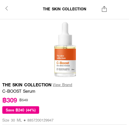
THE SKIN COLLECTION
THE SKIN COLLECTION
View Brand
C-BOOST Serum
฿309
฿549
Save
฿240 (44%)
Size 30 ML • 8857200129947