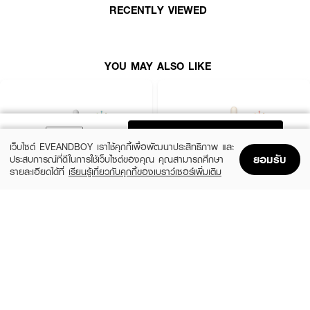
● มี Witch Hazel 7.5% — ช่วยสมานผิว ลดการอักเสบ บรรเทาอาการบวม
RECENTLY VIEWED
กระชับรูขุมขน ผิวดูเต่งตึงแข็งแรง
● เหมาะสำหรับผิวแห้ง ผิวขาดน้ำ หรือผิวที่ต้องการฟื้นฟูให้กลับมาชุ่มชื้น
● FDA Registration Number: 10-1-6500037475
YOU MAY ALSO LIKE
● Product Quantity: 30 ml
How to Use:
ADD TO BAG
เว็บไซต์ EVEANDBOY เราใช้คุกกี้เพื่อพัฒนาประสิทธิภาพ และ
● ใช้หยดเซรั่ม 2–3 หยด ทาทั่วใบหน้าเป็นประจำเช้าและก่อนนอน
ยอมรับ
ประสบการณ์ที่ดีในการใช้เว็บไซต์ของคุณ คุณสามารถศึกษา
● ใช้อย่างต่อเนื่องเพื่อช่วยให้ผิวฟู ชุ่มชื้น และยืดหยุ่นขึ้น
รายละเอียดได้ที่
เรียนรู้เกี่ยวกับคุกกี้ของเบราว์เซอร์เพิ่มเติม
Home
Home
Promotions
Promotions
Shopping Bag
Shopping Bag
Account
Account
SKIN1004
ESTEE LAUDER
เติมความชุ่มชื้นให้ผิวคุณกลับมาฉ่ำฟู ดูสุขภาพดีทุกวัน 💙🌧️
Madagascar Centella Ampoule
Advanced Night Repair Synchronized
Multi-Recovery Complex
(42%)
฿459
฿790
(10%)
฿4,590
฿5,100
2 Variations
size 50 ML