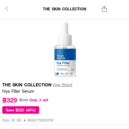
THE SKIN COLLECTION
THE SKIN COLLECTION
View Brand
Hya Filler Serum
฿329
Only 2 left
฿549
Save
฿220 (40%)
Size 30 ML • 8859779300239