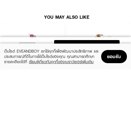
YOU MAY ALSO LIKE
ADD TO BAG
เว็บไซต์ EVEANDBOY เราใช้คุกกี้เพื่อพัฒนาประสิทธิภาพ และ
ยอมรับ
ประสบการณ์ที่ดีในการใช้เว็บไซต์ของคุณ คุณสามารถศึกษา
รายละเอียดได้ที่
เรียนรู้เกี่ยวกับคุกกี้ของเบราว์เซอร์เพิ่มเติม
Home
Home
Promotions
Promotions
Shopping Bag
Shopping Bag
Account
Account
XEILTECH-EX
DAENG GI MEO RI
Professional Detox & Hydrate Micellar
Jingi Anti-Hair Loss Shampoo
Shampoo
(44%)
฿950
฿1,690
(49%)
฿179
฿350
size 500 ML
size 500 ML