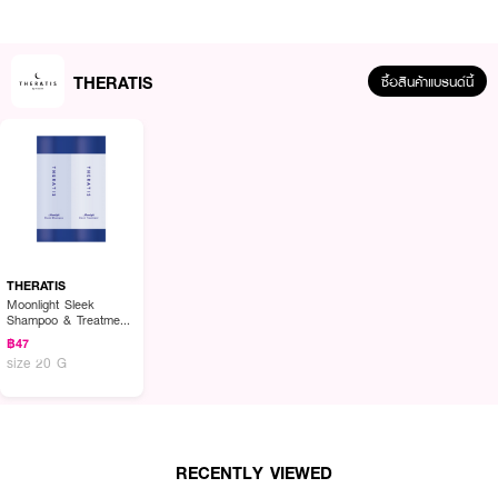
· บำรุงล้ำลึกถึงแกนเส้นผม ลดการเกิดผมงอน ดูแลผมตรง เรียบลื่นในเช้าวันถัด
ไป
· ช่วยมอบความรู้สึกผ่อนคลายและสบายเพื่อการพักผ่อนตลอดคืน
THERATIS
ซื้อสินค้าแบรนด์นี้
· FDA Registration No. : 10-2-6800010170
How To Use :
ใช้แชมพูในปริมาณที่เหมาะสมชโลมให้ทั่วเส้นผมและหนังศีรษะที่เปียก ถูให้เกิดฟองแล้ว
ล้างออกให้สะอาดด้วยน้ำอุ่น หลังสระผมแล้ว ให้ใช้ผลิตภัณฑ์ในปริมาณที่เหมาะสม
นวดให้ทั่วเส้นผม ก่อนล้างออกให้สะอาด
THERATIS
Moonlight Sleek
Shampoo & Treatment
Trial
฿47
size 20 G
RECENTLY VIEWED