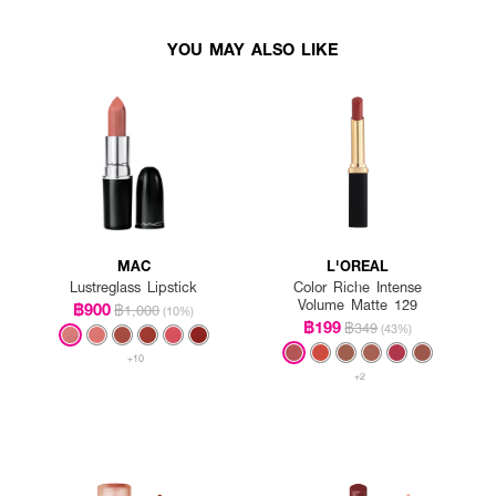
YOU MAY ALSO LIKE
MAC
L'OREAL
Lustreglass Lipstick
Color Riche Intense
Volume Matte 129
฿900
฿1,000
(10%)
฿199
฿349
(43%)
+10
+2