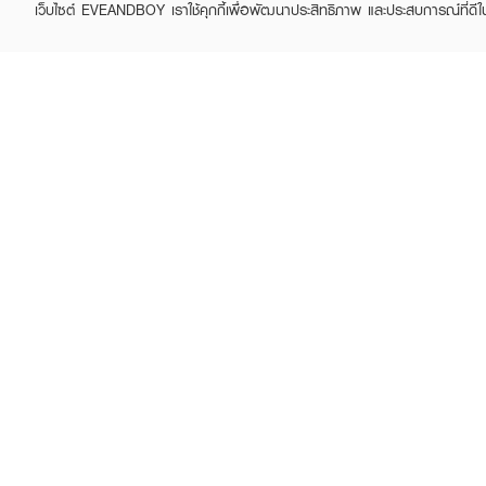
เว็บไซต์ EVEANDBOY เราใช้คุกกี้เพื่อพัฒนาประสิทธิภาพ และประสบการณ์ที่ดี
ABOUT EVEANDBOY
CUS
Brand story
Online
Privacy Policy
Find a
Terms and Conditions
Contac
Sell on EVEANDBOY
Whistleblowing