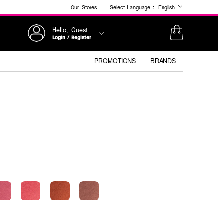
Our Stores
Select Language :
English
Hello, Guest
Login / Register
PROMOTIONS
BRANDS