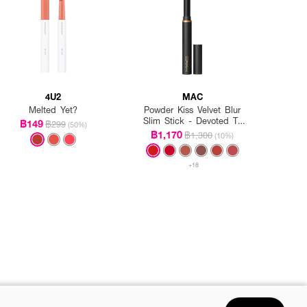
4U2
MAC
Melted Yet?
Powder Kiss Velvet Blur
Slim Stick - Devoted To
฿149
฿299
(50%)
Danger
฿1,170
฿1,300
(10%)
+18