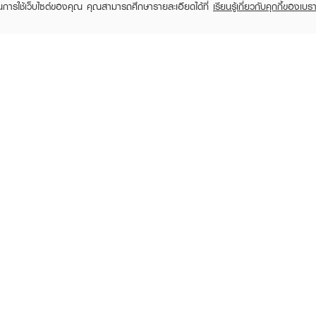
ในการใช้เว็บไซต์ของคุณ คุณสามารถศึกษารายละเอียดได้ที่
เรียนรู้เกี่ยวกับคุกกี้ของเบรา
TOMER CARE
EVEANDBOY MEMBER
 Shopping
Member registration
 store
t us