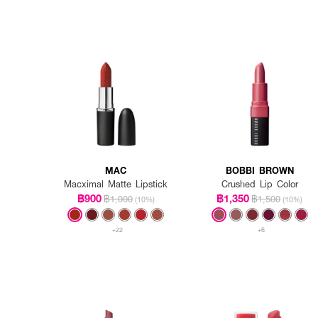
MAC
BOBBI BROWN
Macximal Matte Lipstick
Crushed Lip Color
฿900
฿1,350
฿1,000
฿1,500
(10%)
(10%)
+22
+6