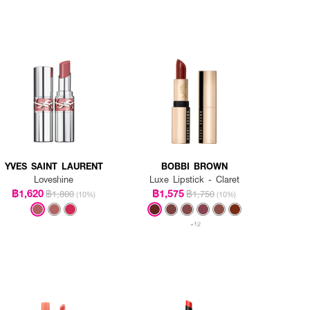
YVES SAINT LAURENT
BOBBI BROWN
Loveshine
Luxe Lipstick - Claret
฿1,620
฿1,575
฿1,800
฿1,750
(10%)
(10%)
+12