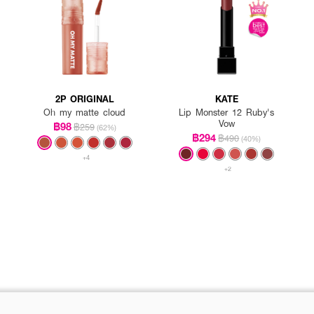
2P ORIGINAL
KATE
Oh my matte cloud
Lip Monster 12 Ruby's
Vow
฿98
฿259
(62%)
฿294
฿490
(40%)
+4
+2