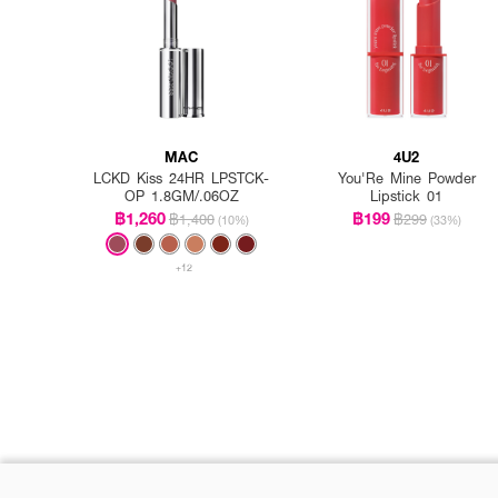
MAC
4U2
LCKD Kiss 24HR LPSTCK-
You'Re Mine Powder
OP 1.8GM/.06OZ
Lipstick 01
฿1,260
฿199
฿1,400
฿299
(10%)
(33%)
+12