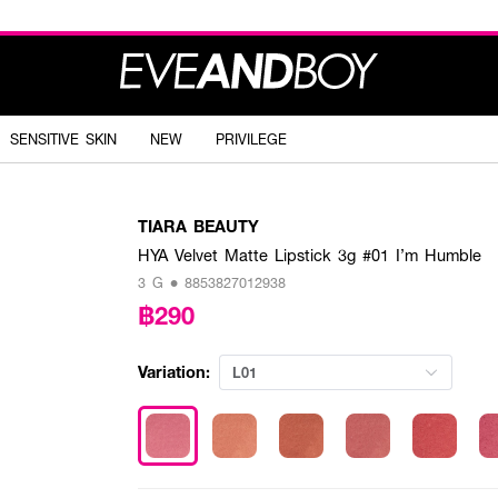
SENSITIVE SKIN
NEW
PRIVILEGE
TIARA BEAUTY
HYA Velvet Matte Lipstick 3g #01 I’m Humble
3 G • 8853827012938
฿290
Variation:
L01