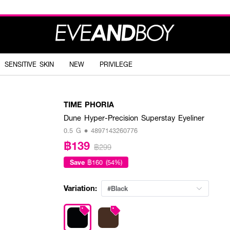
SENSITIVE SKIN
NEW
PRIVILEGE
TIME PHORIA
Dune Hyper-Precision Superstay Eyeliner
0.5 G • 4897143260776
฿139
฿299
Save
฿160 (54%)
Variation:
#Black