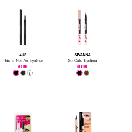
4U2
SIVANNA
This Is Not An Eyeliner
So Cute Eyeliner
฿199
฿199