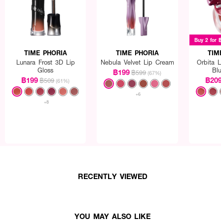
Buy 2 for 
TIME PHORIA
TIME PHORIA
TIM
Lunara Frost 3D Lip
Nebula Velvet Lip Cream
Orbita 
Gloss
Blu
฿199
฿599
(67%)
฿199
฿20
฿509
(61%)
+6
+8
RECENTLY VIEWED
YOU MAY ALSO LIKE