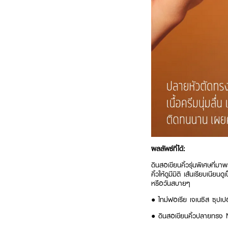
ผลลัพธ์ที่ได้:
ดินสอเขียนคิ้วรุ่นพิเศษที่
คิ้วให้ดูมีมิติ เส้นเรียบเนีย
หรือวันสบายๆ
● ไทม์ฟอเรีย เจเนซิส ซุปเ
● ดินสอเขียนคิ้วปลายทรง 