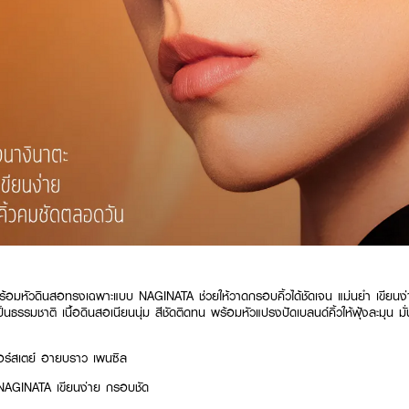
มาพร้อมหัวดินสอทรงเฉพาะแบบ NAGINATA ช่วยให้วาดกรอบคิ้วได้ชัดเจน แม่นยำ เขียนง่า
นดูเป็นธรรมชาติ เนื้อดินสอเนียนนุ่ม สีชัดติดทน พร้อมหัวแปรงปัดเบลนด์คิ้วให้ฟุ้งละมุน มั
ปอร์สเตย์ อายบราว เพนซิล
NAGINATA เขียนง่าย กรอบชัด