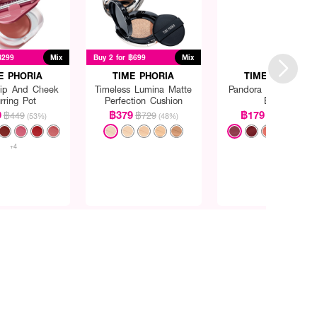
฿299
Mix
Buy 2 for ฿699
Mix
E PHORIA
TIME PHORIA
TIME PHORIA
Lip And Cheek
Timeless Lumina Matte
Pandora Cheek Liqu
rring Pot
Perfection Cushion
Blush
9
฿379
฿179
฿449
฿729
฿399
(53%)
(48%)
(55%)
+4
+2