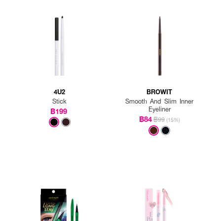
ิมเต็มตามต้องการ
ห้ดูนุ่มละมุน
4U2
BROWIT
Stick
Smooth And Slim Inner
Eyeliner
฿199
฿84
฿99
(15%)