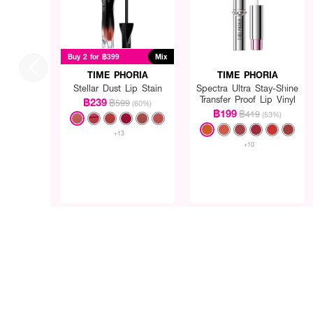
Buy 2 for ฿399
Mix
TIME PHORIA
TIME PHORIA
Stellar Dust Lip Stain
Spectra Ultra Stay-Shine
Transfer Proof Lip Vinyl
฿239
฿599
(60%)
฿199
฿419
(53%)
+13
+10