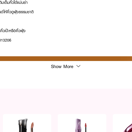
ิมเต็มคิ้วได้แม่นยำ
ให้คิ้วดูฟุ้งธรรมชาติ
้วเป๊ะหรือคิ้วฟุ้ง
0013206
Show More