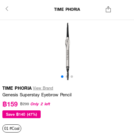
TIME PHORIA
TIME PHORIA
View Brand
Genesis Superstay Eyebrow Pencil
฿159
Only 2 left
฿299
Save
฿140 (47%)
01 #Coal