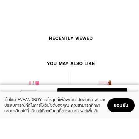
● ไทม์ฟอเรีย เจเนซิส ซุปเปอร์สเตย์ อายบราว เพนซิล
● ดินสอเขียนคิ้วปลายทรง NAGINATA เขียนง่าย กรอบชัด
● เนื้อดินสอเนียนนุ่ม สีชัด เติมเต็มคิ้วได้แม่นยำ
● หัวแปรงในตัว สำหรับเบลนด์ให้คิ้วดูฟุ้งธรรมชาติ
RECENTLY VIEWED
● ใช้งานสะดวก พกพาง่าย
● เหมาะสำหรับทุกลุค ไม่ว่าจะคิ้วเป๊ะหรือคิ้วฟุ้ง
● เลขที่จดแจ้ง: 74-2-6800013206
YOU MAY ALSO LIKE
● ปริมาณสุทธิ: 0.2 กรัม
ADD TO BAG
เว็บไซต์ EVEANDBOY เราใช้คุกกี้เพื่อพัฒนาประสิทธิภาพ และ
ยอมรับ
ประสบการณ์ที่ดีในการใช้เว็บไซต์ของคุณ คุณสามารถศึกษา
รายละเอียดได้ที่
เรียนรู้เกี่ยวกับคุกกี้ของเบราว์เซอร์เพิ่มเติม
Home
Home
Promotions
Promotions
Shopping Bag
Shopping Bag
Account
Account
MELLME
SASI
Eyebrow Pencil
Brow To Be Auto Pencil