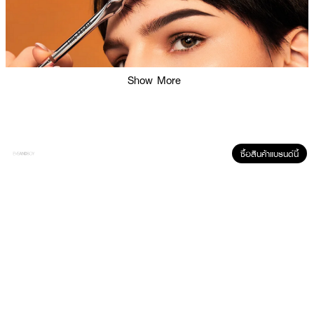
Show More
ซื้อสินค้าแบรนด์นี้
ผลลัพธ์ที่ได้:
ดินสอเขียนคิ้วรุ่นพิเศษที่มาพร้อมหัวดินสอทรงเฉพาะแบบ NAGINATA ช่วยให้วาด
กรอบคิ้วได้ชัดเจน แม่นยำ เขียนง่ายแม้มือใหม่ พร้อมเติมเต็มคิ้วให้ดูมีมิติ เส้นเรียบ
เนียนดูเป็นธรรมชาติ เนื้อดินสอเนียนนุ่ม สีชัดติดทน พร้อมหัวแปรงปัดเบลนด์คิ้วให้
ฟุ้งละมุน มั่นใจได้ทุกลุค ทั้งวันทำงานหรือวันสบายๆ