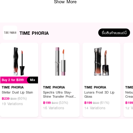
Show More
TIME PHORIA
ซื้อสินค้าแบรนด์นี้
ผลลัพธ์ที่ได้ :
TIME PHORIA Timeless Supernova Setting Spray
สเปรย์เซ็ตติ้งที่ออกแบบ
มาเพื่อให้เมคอัพของคุณติดทนนานตลอดวัน ด้วยคุณสมบัติที่ช่วยควบคุมความมัน
Buy 2 for ฿399
Mix
ส่วนเกิน ลดความเงาบนใบหน้า และทำให้ผิวดูแมตต์อย่างเป็นธรรมชาติ
TIME PHORIA
TIME PHORIA
TIME PHORIA
TIM
Stellar Dust Lip Stain
Spectra Ultra Stay-
Lunara Frost 3D Lip
Nebul
Shine Transfer Proof
Gloss
Cre
(60%)
฿239
฿599
Lip Vinyl
(53%)
(61%)
฿199
฿199
฿19
฿419
฿509
19 Variations
16 Variations
14 Variations
12 V