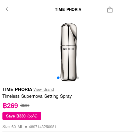
TIME PHORIA
TIME PHORIA
View Brand
Timeless Supernova Setting Spray
฿269
฿599
Save
฿330 (55%)
Size 60 ML • 4897143260981