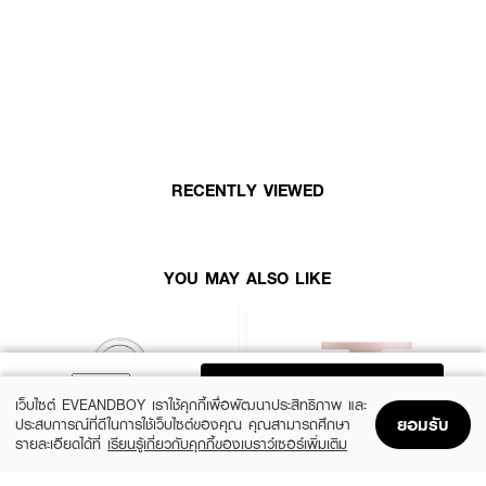
สัมผัสพิเศษ นวัตกรรมการเปลี่ยนเนื้อสัมผัสจากของเหลวเป็นแป้งละมุน (Liquid-
to-Powder) มอบประสิทธิภาพการดูแลแบบทริปเปิ้ลแอคชั่น (Triple Action) ที่ช่วย
เติมเต็มสีสันสดใส ลดความเหนียวเหนอะหนะ และล็อคความชุ่มชื้นยาวนานตลอดวัน
ครบจบในหนึ่งเดียว โดดเด่นด้วยเนื้อสัมผัสแบบพิวเร่ชีฟอง (Chiffon-textured) ที่
บางเบาขั้นสุด สบายผิว เกลี่ยง่าย ซึมซาบเข้าเคลือบผิวแก้มและริมฝีปากได้อย่าง
รวดเร็ว อุดมด้วยคุณค่าส่วนผสมบำรุงล้ำลึกจากธรรมชาติ เช่น สารสกัดจากราก
แครอท (Carrot Root Extract) สารสกัดจากกุหลาบป่า (Rosa Canina Fruit
Extract) สารสกัดจากแอปเปิ้ล (Malus Domestica Fruit Extract) และวิตามินอี
(Tocopherol) ทำหน้าที่กักเก็บน้ำและเติมเต็มความชุ่มชื้นล้ำลึก ช่วยปรับสภาพผิวที่
แห้งกร้าน ขาดน้ำ หรือลอกเป็นขุยให้กลับมาเนียนนุ่มละเอียด เรียบเนียนน่าสัมผัส
RECENTLY VIEWED
ช่วยฟื้นฟูเซลล์ผิวอย่างอ่อนโยน เสริมความแข็งแรงให้ปราการผิว เติมเต็มร่องผิว
ให้ดูอวบอิ่ม อิ่มฟู นุ่มเด้ง และช่วยเพิ่มวอลลุ่มให้พวงแก้มดูมีมิติสวยงาม นุ่มนวล
เเปล่งประกายดูมีออร่า และให้ความเบาสบายระบายอากาศได้ดี โดยไม่ตกร่อง ไม่
แคร็กแยกชั้น ไม่จับตัวเป็นก้อน และไม่ทิ้งคราบขุยแป้งขาว สูตรติดทนนาน มอบสีสัน
YOU MAY ALSO LIKE
ที่สดใสมีชีวิตชีวาอย่างสม่ำเสมอทั่วกัน ล้างออกง่าย สะดวกต่อการพกพาไปครีเอ
ทลุคแก้มและปากฟูสวยสไตล์เกาหลีที่ดูสดชื่น สบาย และมีสุขภาพดีในทุกมิติได้ทุกที่
ทุกเวลา
ADD TO BAG
เว็บไซต์ EVEANDBOY เราใช้คุกกี้เพื่อพัฒนาประสิทธิภาพ และ
ยอมรับ
ประสบการณ์ที่ดีในการใช้เว็บไซต์ของคุณ คุณสามารถศึกษา
รายละเอียดได้ที่
เรียนรู้เกี่ยวกับคุกกี้ของเบราว์เซอร์เพิ่มเติม
Home
Home
Promotions
Promotions
Shopping Bag
Shopping Bag
Account
Account