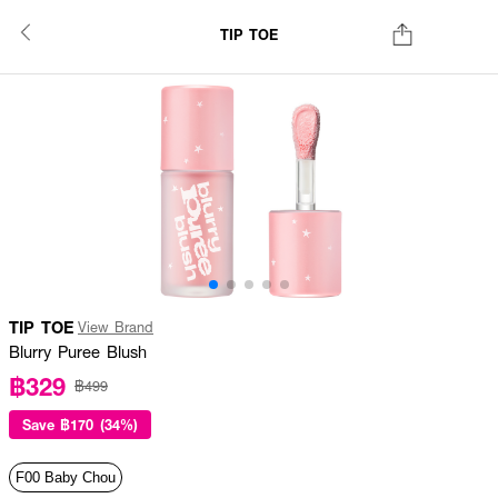
TIP TOE
TIP TOE
View Brand
Blurry Puree Blush
฿329
฿499
Save
฿170 (34%)
F00 Baby Chou