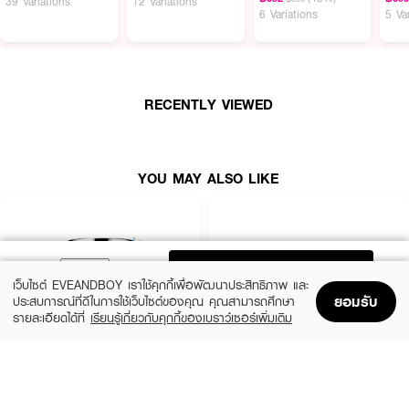
39 Variations
12 Variations
·
ใครที่มีปัญหาผิวหมองคล้ำ หน้าแห้ง มีริ้วรอยแก่วัย
6 Variations
5 Va
·
แอมพลูเข้มข้นที่ให้ความชุ่มชื่นและกระจ่างใส
·
ด้วย3โครงสร้างหลักของน้ำนมวีแกน เอสเซ้นส์และออยล์
·
เพิ่มความยืดหยุ่นให้กับผิว เสริมสร้างเกราะป้องกันให้ผิวแข็งแรง
RECENTLY VIEWED
YOU MAY ALSO LIKE
ADD TO BAG
เว็บไซต์ EVEANDBOY เราใช้คุกกี้เพื่อพัฒนาประสิทธิภาพ และ
ยอมรับ
ประสบการณ์ที่ดีในการใช้เว็บไซต์ของคุณ คุณสามารถศึกษา
รายละเอียดได้ที่
เรียนรู้เกี่ยวกับคุกกี้ของเบราว์เซอร์เพิ่มเติม
Home
Home
Promotions
Promotions
Shopping Bag
Shopping Bag
Account
Account
CLINIQUE
SKINTIFIC
Moisture Surge Extended Replenishing
5X Ceramide Barrier Moisture Gel
Hydrator
(50%)
฿339
฿679