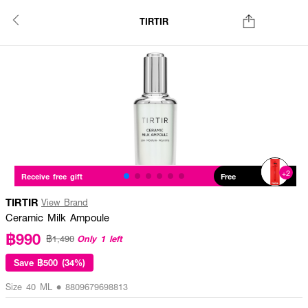
TIRTIR
+2
Receive free gift
Free
TIRTIR
View Brand
Ceramic Milk Ampoule
฿990
Only 1 left
฿1,490
Save
฿500 (34%)
Size 40 ML • 8809679698813