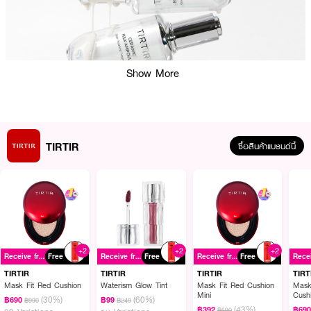
Show More
TIRTIR
ซื้อสินค้าแบรนด์นี้
ผลลัพธ์ที่ได้ :
TIRTIR Ceramic Milk Ampoule
แอมพูลตัวนี้สร้างขึ้นเพื่อให้ความชุ่มชื้นอย่าง
เข้มข้นและเพิ่มความยืดหยุ่นตามธรรมชาติของผิว สารสกัดเซรามิกอันเป็น
+2
+2
+2
Receive free gift
Free
Receive free gift
Free
Receive free gift
Free
เอกลักษณ์ทำงานประสานกันเพื่อเสริมสร้างเกราะป้องกันผิว ช่วยกักเก็บความชุ่ม
ชื้นและส่งเสริมผิวที่อ่อนนุ่มและฉ่ำน้ำ
TIRTIR
TIRTIR
TIRTIR
TIRT
Mask Fit Red Cushion
Waterism Glow Tint
Mask Fit Red Cushion
Mask 
·
เพิ่มความกระจ่างใสและลดริ้วรอยในตัวเดียว
Mini
Cush
(30%)
(60%)
฿690
฿99
฿990
฿249
(43%)
฿392
฿69
฿690