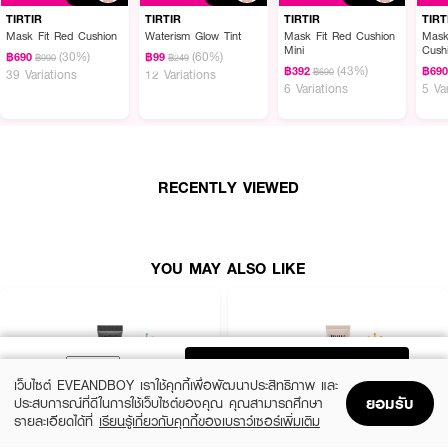
TIRTIR
TIRTIR
TIRTIR
TIRT
Mask Fit Red Cushion
Waterism Glow Tint
Mask Fit Red Cushion
Mask 
Mini
Cush
(30%)
(60%)
฿690
฿99
฿990
฿249
(43%)
฿392
฿69
฿690
39 Variations
12 Variations
6 Variations
5 Va
RECENTLY VIEWED
YOU MAY ALSO LIKE
ADD TO BAG
เว็บไซต์ EVEANDBOY เราใช้คุกกี้เพื่อพัฒนาประสิทธิภาพ และ
ยอมรับ
ประสบการณ์ที่ดีในการใช้เว็บไซต์ของคุณ คุณสามารถศึกษา
รายละเอียดได้ที่
เรียนรู้เกี่ยวกับคุกกี้ของเบราว์เซอร์เพิ่มเติม
Home
Home
Promotions
Promotions
Shopping Bag
Shopping Bag
Account
Account