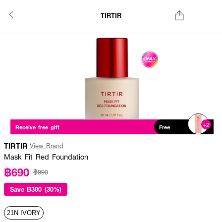
TIRTIR
+2
Receive free gift
Free
TIRTIR
View Brand
Mask Fit Red Foundation
฿690
฿990
Save
฿300 (30%)
21N IVORY