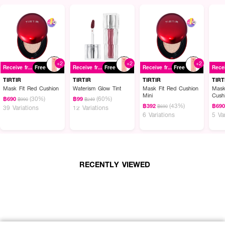
ผลลัพธ์ที่ได้ :
TIRTIR Mask Fit Red Foundation
รองพื้นที่ตอบโจทย์ทั้งการแต่งหน้าในชีวิต
+2
+2
+2
Receive free gift
Free
Receive free gift
Free
Receive free gift
Free
ประจำวันและลุคที่ต้องการความมั่นใจ เนื้อสัมผัสบางเบา ไม่หนักผิว ให้การปกปิด
ระดับปานกลางถึงสูง เกลี่ยง่าย ดูกลมกลืนเป็นธรรมชาติ ติดทนนาน และช่วยลด
TIRTIR
TIRTIR
TIRTIR
TIRT
การเลอะติดแมสก์
Mask Fit Red Cushion
Waterism Glow Tint
Mask Fit Red Cushion
Mask 
Mini
Cush
(30%)
(60%)
฿690
฿99
฿990
฿249
(43%)
฿392
฿69
฿690
39 Variations
12 Variations
6 Variations
5 Va
RECENTLY VIEWED