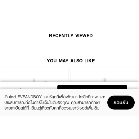
ปรับสภาพผิวที่หยาบกร้านและเป็นขุย
· ช่วยให้ความชุ่มชื้นสมดุล / ให้ความชุ่มชื้น
· ปกป้องและให้ความชุ่มชื้นโดยเสริมความสามารถในการกักเก็บความชุ่มชื้นของผิว
· FDA Registration No. : 10-2-6800006296
RECENTLY VIEWED
YOU MAY ALSO LIKE
ADD TO BAG
เว็บไซต์ EVEANDBOY เราใช้คุกกี้เพื่อพัฒนาประสิทธิภาพ และ
ยอมรับ
ประสบการณ์ที่ดีในการใช้เว็บไซต์ของคุณ คุณสามารถศึกษา
รายละเอียดได้ที่
เรียนรู้เกี่ยวกับคุกกี้ของเบราว์เซอร์เพิ่มเติม
Home
Home
Promotions
Promotions
Shopping Bag
Shopping Bag
Account
Account
THE ORDINARY
KIEHL'S
Glycolic Acid 7% Exfoliating Toner
Calendula Herbal Extract Alcohol-Free
Toner
฿770