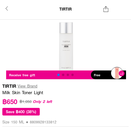
TIRTIR
+2
Receive free gift
Free
TIRTIR
View Brand
Milk Skin Toner Light
฿650
Only 2 left
฿1,050
Save
฿400 (38%)
Size 150 ML • 8809928133812