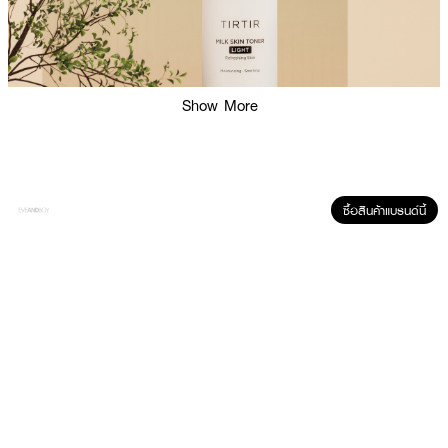
Show More
ซื้อสินค้าแบรนด์นี้
ผลลัพธ์ที่ได้ :
TIRTIR MILK SKIN TONER LIGHT
เป็นโทนเนอร์เนื้อน้ำนมสูตรเบา (Light) ที่
เหมาะกับผิวมัน–แพ้ง่าย ช่วยให้ผิวชุ่มชื้น ลดความมัน กระชับรูขุมขน และเผยผิวใส
ฉ่ำแบบ Glass Skin ด้วยส่วนผสมจากธรรมชาติและวิตามินบี
·
ปรับสมดุลความชุ่มชื้นในขณะที่ควบคุมความมันส่วนเกินและน้ำมัน
·
ลดเลือนจุดด่างดำรอยแดงและสีผิวไม่สม่ำเสมอ กระชับรูขุมขนที่ขยายใหญ่ขึ้นและ