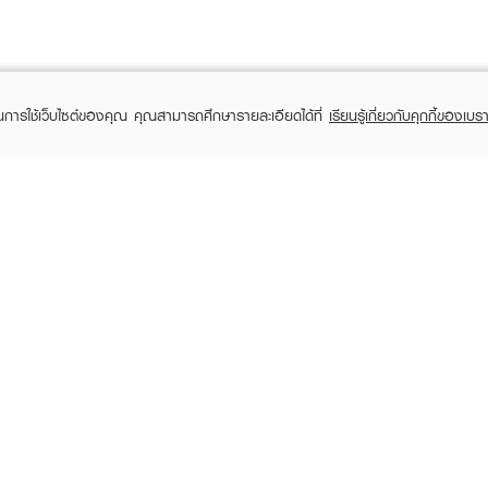
ในการใช้เว็บไซต์ของคุณ คุณสามารถศึกษารายละเอียดได้ที่
เรียนรู้เกี่ยวกับคุกกี้ของเบรา
TOMER CARE
EVEANDBOY MEMBER
 Shopping
Member registration
 store
t us