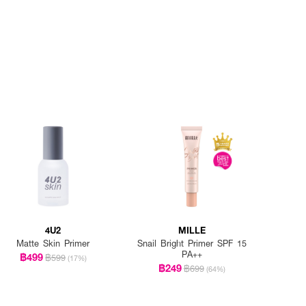
4U2
MILLE
Matte Skin Primer
Snail Bright Primer SPF 15
PA++
฿499
฿599
(17%)
฿249
฿699
(64%)