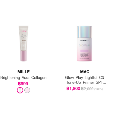
MILLE
MAC
Brightening Aura Collagen
Glow Play Lightful C3
Tone-Up Primer SPF
฿999
50+/PA+++
฿1,800
฿2,000
(10%)