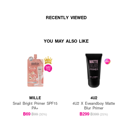
RECENTLY VIEWED
YOU MAY ALSO LIKE
MILLE
4U2
Snail Bright Primer SPF15
4U2 X Eveandboy Matte
PA+
Blur Primer
฿69
฿299
฿99
฿399
(30%)
(25%)