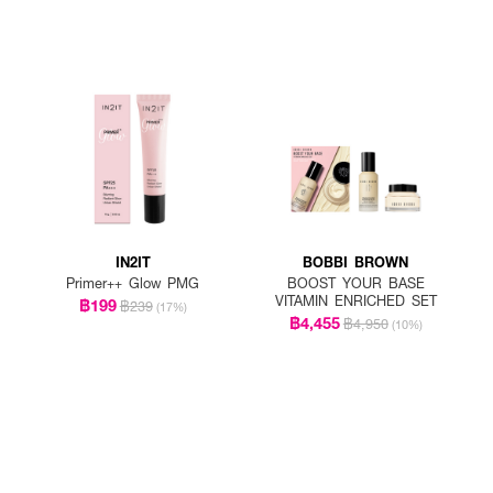
IN2IT
BOBBI BROWN
Primer++ Glow PMG
BOOST YOUR BASE
VITAMIN ENRICHED SET
฿199
฿239
(17%)
฿4,455
฿4,950
(10%)