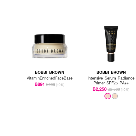
BOBBI BROWN
BOBBI BROWN
VitaminEnrichedFaceBase
Intensive Serum Radiance
Primer SPF25 PA++
฿891
฿990
(10%)
฿2,250
฿2,500
(10%)