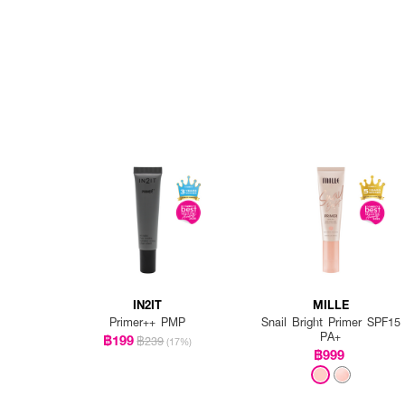
IN2IT
MILLE
Primer++ PMP
Snail Bright Primer SPF15
PA+
฿199
฿239
(17%)
฿999