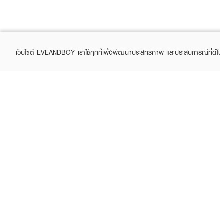
เว็บไซต์ EVEANDBOY เราใช้คุกกี้เพื่อพัฒนาประสิทธิภาพ และประสบการณ์ที่ดี
ABOUT EVEANDBOY
CUS
Brand story
Online
Privacy Policy
Find a
Terms and Conditions
Contac
Sell on EVEANDBOY
Whistleblowing