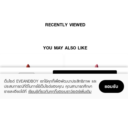
RECENTLY VIEWED
YOU MAY ALSO LIKE
ADD TO BAG
เว็บไซต์ EVEANDBOY เราใช้คุกกี้เพื่อพัฒนาประสิทธิภาพ และ
ยอมรับ
ประสบการณ์ที่ดีในการใช้เว็บไซต์ของคุณ คุณสามารถศึกษา
รายละเอียดได้ที่
เรียนรู้เกี่ยวกับคุกกี้ของเบราว์เซอร์เพิ่มเติม
Home
Home
Promotions
Promotions
Shopping Bag
Shopping Bag
Account
Account
MAC
BOBBI BROWN
Macximal Matte Lipstick
Crushed Lip Color
(10%)
(10%)
฿900
฿1,350
฿1,000
฿1,500
28 Variations
12 Variations