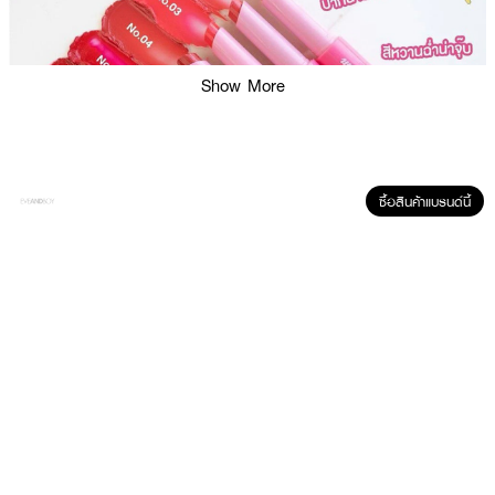
Show More
ซื้อสินค้าแบรนด์นี้
ผลลัพธ์ที่ได้ :
TOKIE MIRRA GLOSS BALM
ลิปกลอสเนื้อบาล์มสีฉ่ำ จากโทกี้ เฉดสีสวย เม็ด
สีแน่น ใช้ได้ทุกลุค ทุกโอกาส
· ลิปกลอสเนื้อบาล์มสีฉ่ำ
· เฉดสีสวย เม็ดสีแน่น
· ใช้ได้ทุกลุค ทุกโอกาส