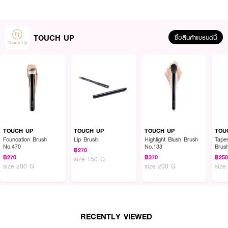
How to Use :
ใช้แปรง
TOUCH UP Eye Shader Brush
ทาอายแชโดว์ หรือผลิตภัณฑ์ที่เป็นเนื้อ
ฝุ่นให้เนียนสวย
TOUCH UP
ซื้อสินค้าแบรนด์นี้
TOUCH UP
TOUCH UP
TOUCH UP
TOU
Foundation Brush
Lip Brush
Highlight Blush Brush
Tape
No.470
No.133
Brus
฿270
฿270
฿370
฿25
size 150 G
size 200 G
size 200 G
size
RECENTLY VIEWED