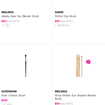
MEILINDA
NAREE
Gatsby Rose Eye Blender Brush
Perfect Eye Brush
(23%)
(50%)
฿99
฿99
฿129
฿199
2 Variations
S
SUPERMOM
MEILINDA
Nose Contour Brush
Mood Mellow Eye Shadow Blender
Brush
฿290
(48%)
฿99
฿189
221