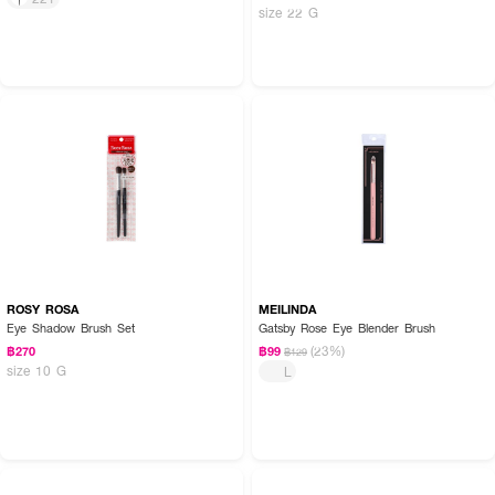
size 22 G
ROSY ROSA
MEILINDA
Eye Shadow Brush Set
Gatsby Rose Eye Blender Brush
(23%)
฿270
฿99
฿129
size 10 G
L