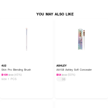
YOU MAY ALSO LIKE
4U2
ASHLEY
Skin Pro Blending Brush
AA158 Ashley Soft Concealer
(45%)
(50%)
฿109
฿54
฿199
฿109
size 1 PCS
06