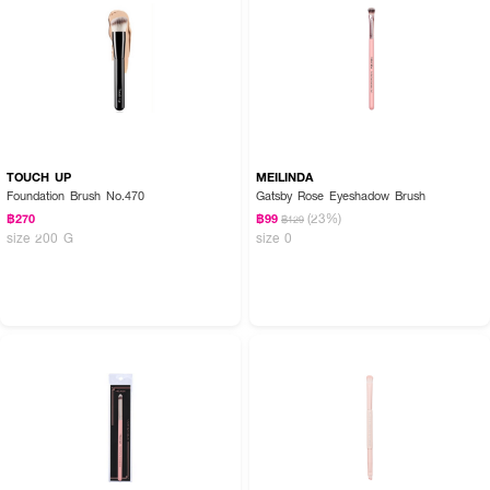
TOUCH UP
MEILINDA
Foundation Brush No.470
Gatsby Rose Eyeshadow Brush
(23%)
฿270
฿99
฿129
size 200 G
size 0